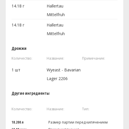
14.18
г
Hallertau
Mittelfruh
14.18
г
Hallertau
Mittelfruh
Дрожжи
Количество:
Название:
Примечание:
1
шт
Wyeast - Bavarian
Lager 2206
Другие ингредиенты
Количество:
Название:
Тип:
18.200 л
Размер партии перед кипячением