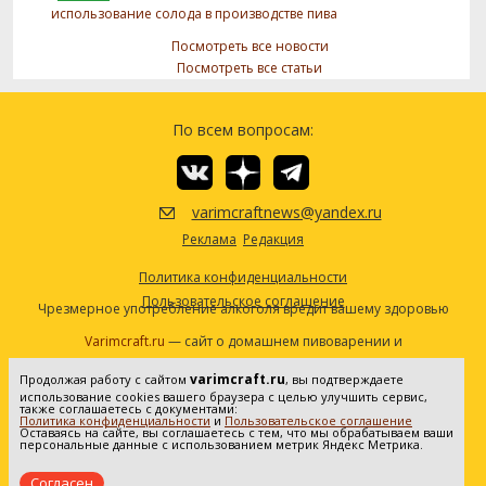
использование солода в производстве пива
Посмотреть все новости
Посмотреть все статьи
По всем вопросам:
varimcraftnews@yandex.ru
Реклама
Редакция
Политика конфиденциальности
Пользовательское соглашение
Чрезмерное употребление алкоголя вредит вашему здоровью
Varimcraft.ru
— сайт о домашнем пивоварении и
самогоноварении.
varimcraft.ru
Продолжая работу с сайтом
, вы подтверждаете
Сетевое издание «Варимкрафт». Зарегистрировано в
использование cookies вашего браузера с целью улучшить сервис,
Федеральной службе по надзору в сфере связи, информационных
также соглашаетесь с документами:
Политика конфиденциальности
и
Пользовательское соглашение
технологий и массовых коммуникаций (Роскомнадзор). Реестровая
Оставаясь на сайте, вы соглашаетесь с тем, что мы обрабатываем ваши
персональные данные с использованием метрик Яндекс Метрика.
запись ЭЛ No ФС77-80936 от 25.05.2021. Все права защищены. 16+
Согласен