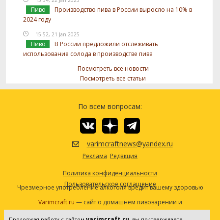
Пиво
Производство пива в России выросло на 10% в
2024 году
15:52, 21 Jan 2025
Пиво
В России предложили отслеживать
использование солода в производстве пива
Посмотреть все новости
Посмотреть все статьи
По всем вопросам:
varimcraftnews@yandex.ru
Реклама
Редакция
Политика конфиденциальности
Пользовательское соглашение
Чрезмерное употребление алкоголя вредит вашему здоровью
Varimcraft.ru
— сайт о домашнем пивоварении и
самогоноварении.
varimcraft.ru
Продолжая работу с сайтом
, вы подтверждаете