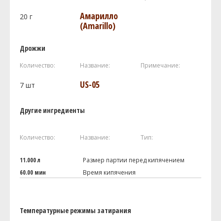
Амарилло
20
г
(Amarillo)
Дрожжи
Количество:
Название:
Примечание:
US-05
7
шт
Другие ингредиенты
Количество:
Название:
Тип:
11.000 л
Размер партии перед кипячением
60.00 мин
Время кипячения
Температурные режимы затирания