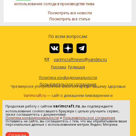
использование солода в производстве пива
Посмотреть все новости
Посмотреть все статьи
По всем вопросам:
varimcraftnews@yandex.ru
Реклама
Редакция
Политика конфиденциальности
Пользовательское соглашение
Чрезмерное употребление алкоголя вредит вашему здоровью
Varimcraft.ru
— сайт о домашнем пивоварении и
самогоноварении.
varimcraft.ru
Продолжая работу с сайтом
, вы подтверждаете
Сетевое издание «Варимкрафт». Зарегистрировано в
использование cookies вашего браузера с целью улучшить сервис,
Федеральной службе по надзору в сфере связи, информационных
также соглашаетесь с документами:
Политика конфиденциальности
и
Пользовательское соглашение
технологий и массовых коммуникаций (Роскомнадзор). Реестровая
Оставаясь на сайте, вы соглашаетесь с тем, что мы обрабатываем ваши
персональные данные с использованием метрик Яндекс Метрика.
запись ЭЛ No ФС77-80936 от 25.05.2021. Все права защищены. 16+
Согласен