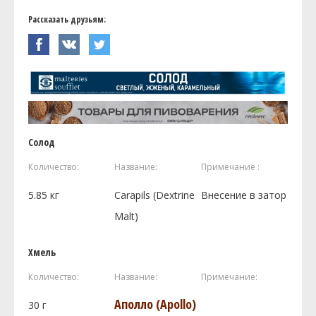
Рассказать друзьям:
Солод
Количество:
Название:
Примечание :
5.85
кг
Carapils (Dextrine
Внесение в затор
Malt)
Хмель
Количество:
Название:
Примечание:
Аполло (Apollo)
30
г