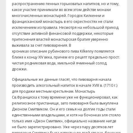
распространению пенных горьковатых напитков, но и тому,
какое участие принимали во всем этом действе монахи
многочисленных монастырей. Городок
Килкенни
и
францисканский монастырь в его окрестностях не стали
исключением из правила. Несмотря на небольшой приход,
отсутствие активной финансовой поддержки, некоторые
притеснения властей монастырская братия уверенно
выживала за счет пивоварения. В
хрониках описание рубинового пива K
ilkenny
появляется
ближе к концу
XIV
века, причем его рецепт предельно прост:
чистая родниковая вода, хмельной ячменный солод,
дрожжи.
Официальные же данные гласят, что пивоварня начала
производить алкогольный напиток в начале
XVIII
в. (1710 г.)
для продажи местным крестьянам. Монастырь
Св.Франциска к тому времени уже не функционировал, как
религиозное пристанище, зато пивоварня была выкуплена
Джоном
Смитвиком
. Он и его семья на долгие годы стали
единственными владельцами, и хотя на бочонках эля стояло
только имя «Джон
Смитвик
», официально название нигде
не было зарегистрировано. Уже через пару десятков лет
пивоварня
Смитвика
была известна по всей стране, бочонки