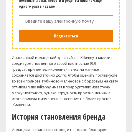
полезные статьи, новости и рецепты пива не чаще
одного раза в неделю
Подписаться
Изысканный ирландский красный эль K
ilkenny
знаменит
среди гурманов пенного своей плотностью (9,9
градуса), причем великолепная пенка на напитке
сохраняется достаточно долго, чтобы оценить послевкусие
во всей полноте. Рубиново-малиновое с бордовым на свету
отливом пиво K
ilkenny
имеет в прародителях известную
марку
Smithwick
’s, однако «трудность произношения» в
итоге привела к изменению названия на более простое –
Килкенни
.
История становления бренда
Ирландия – страна пивоваров, и не только благодаря