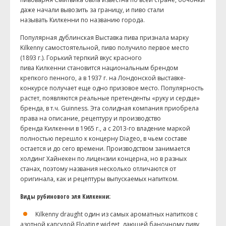
даже начали вывозить за границу, и пиво стали
называть
Килкенни
по названию города.
Популярная дублинская Выставка пива признала марку
K
ilkenny
самостоятельной, пиво получило первое место
(1893 г.). Горький терпкий вкус красного
пива
Килкенни
становится национальным брендом
крепкого пенного, а в 1937 г. на Лондонской выставке-
конкурсе получает еще одно призовое место. Популярность
растет, появляются реальные претенденты «руку и сердце»
бренда, в т.ч.
Guinness
. Эта солидная компания приобрела
права на описание, рецептуру и производство
бренда
Килкенни
в 1965 г., а с 2013-го владение маркой
полностью перешло к концерну
Diageo
, в чьем составе
остается и до сего времени. Производством занимается
холдинг
Хайнекен
по лицензии концерна, но в разных
станах, поэтому названия несколько отличаются от
оригинала, как и рецептуры выпускаемых напитком.
Виды рубинового эля
Килкенни
:
Kilkenny
draught
один из самых ароматных напитков с
азотной капсулой
Floating
widget
, дающей баночному пиву