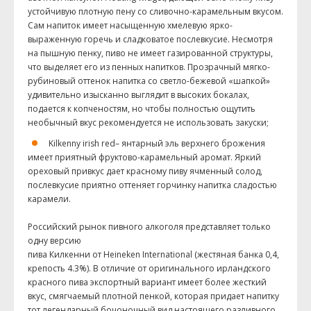
устойчивую плотную пену со сливочно-карамельным вкусом.
Сам напиток имеет насыщенную хмелевую ярко-
выраженную горечь и сладковатое послевкусие. Несмотря
на пышную пенку, пиво не имеет газированной структуры,
что выделяет его из пенных напитков. Прозрачный мягко-
рубиновый оттенок напитка со светло-бежевой «шапкой»
удивительно изысканно выглядит в высоких бокалах,
подается к копченостям, но чтобы полностью ощутить
необычный вкус рекомендуется не использовать закуски;
Kilkenny
irish
red
– янтарный эль верхнего брожения
имеет приятный фруктово-карамельный аромат. Яркий
ореховый привкус дает красному пиву ячменный солод,
послевкусие приятно оттеняет горчинку напитка сладостью
карамели.
Российский рынок пивного алкоголя представляет только
одну версию
пива
Килкенни
от
Heineken
International
(жестяная банка 0,4,
крепость 4.3%). В отличие от оригинального ирландского
красного пива экспортный вариант имеет более жесткий
вкус, смягчаемый плотной пенкой, которая придает напитку
тот легендарный бочоночный вид настоящего разливного