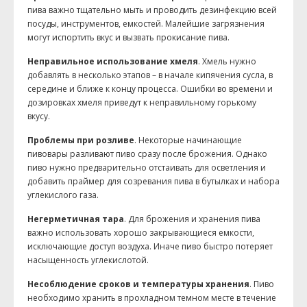
пива важно тщательно мыть и проводить дезинфекцию всей
посуды, инструментов, емкостей. Малейшие загрязнения
могут испортить вкус и вызвать прокисание пива.
Неправильное использование хмеля
. Хмель нужно
добавлять в несколько этапов – в начале кипячения сусла, в
середине и ближе к концу процесса. Ошибки во времени и
дозировках хмеля приведут к неправильному горькому
вкусу.
Проблемы при розливе
. Некоторые начинающие
пивовары разливают пиво сразу после брожения. Однако
пиво нужно предварительно отстаивать для осветления и
добавить праймер для созревания пива в бутылках и набора
углекислого газа.
Негерметичная тара
. Для брожения и хранения пива
важно использовать хорошо закрывающиеся емкости,
исключающие доступ воздуха. Иначе пиво быстро потеряет
насыщенность углекислотой.
Несоблюдение сроков и температуры хранения
. Пиво
необходимо хранить в прохладном темном месте в течение