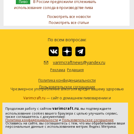
Пиво
В России предложили отслеживать
использование солода в производстве пива
Посмотреть все новости
Посмотреть все статьи
По всем вопросам:
varimcraftnews@yandex.ru
Реклама
Редакция
Политика конфиденциальности
Пользовательское соглашение
Чрезмерное употребление алкоголя вредит вашему здоровью
Varimcraft.ru
— сайт о домашнем пивоварении и
самогоноварении.
varimcraft.ru
Продолжая работу с сайтом
, вы подтверждаете
Сетевое издание «Варимкрафт». Зарегистрировано в
использование cookies вашего браузера с целью улучшить сервис,
Федеральной службе по надзору в сфере связи, информационных
также соглашаетесь с документами:
Политика конфиденциальности
и
Пользовательское соглашение
технологий и массовых коммуникаций (Роскомнадзор). Реестровая
Оставаясь на сайте, вы соглашаетесь с тем, что мы обрабатываем ваши
персональные данные с использованием метрик Яндекс Метрика.
запись ЭЛ No ФС77-80936 от 25.05.2021. Все права защищены. 16+