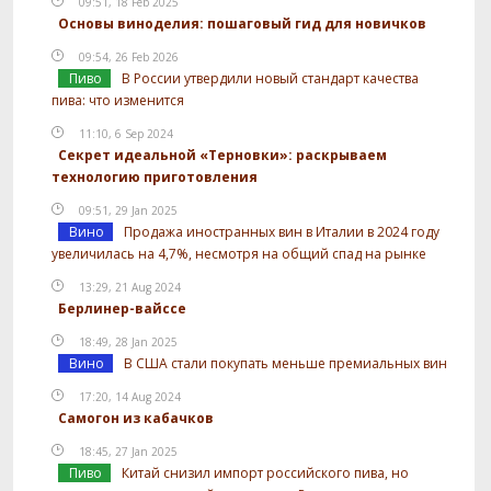
09:51, 18 Feb 2025
Основы виноделия: пошаговый гид для новичков
09:54, 26 Feb 2026
Пиво
В России утвердили новый стандарт качества
пива: что изменится
11:10, 6 Sep 2024
Секрет идеальной «Терновки»: раскрываем
технологию приготовления
09:51, 29 Jan 2025
Вино
Продажа иностранных вин в Италии в 2024 году
увеличилась на 4,7%, несмотря на общий спад на рынке
13:29, 21 Aug 2024
Берлинер-вайссе
18:49, 28 Jan 2025
Вино
В США стали покупать меньше премиальных вин
17:20, 14 Aug 2024
Самогон из кабачков
18:45, 27 Jan 2025
Пиво
Китай снизил импорт российского пива, но