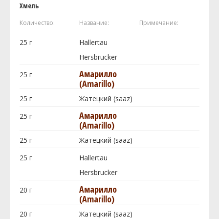
Хмель
Количество:
Название:
Примечание:
25
г
Hallertau
Hersbrucker
Амарилло
25
г
(Amarillo)
25
г
Жатецкий (saaz)
Амарилло
25
г
(Amarillo)
25
г
Жатецкий (saaz)
25
г
Hallertau
Hersbrucker
Амарилло
20
г
(Amarillo)
20
г
Жатецкий (saaz)