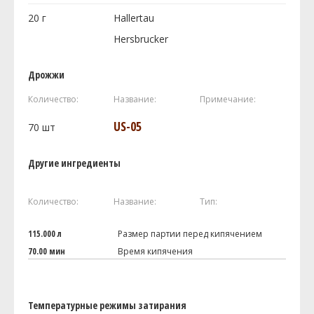
20
г
Hallertau
Hersbrucker
Дрожжи
Количество:
Название:
Примечание:
US-05
70
шт
Другие ингредиенты
Количество:
Название:
Тип:
115.000 л
Размер партии перед кипячением
70.00 мин
Время кипячения
Температурные режимы затирания