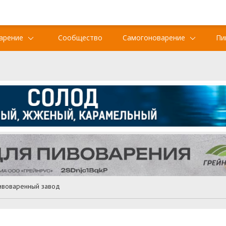
арение
Сообщество
Самогоноварение
Пи
ивоваренный завод