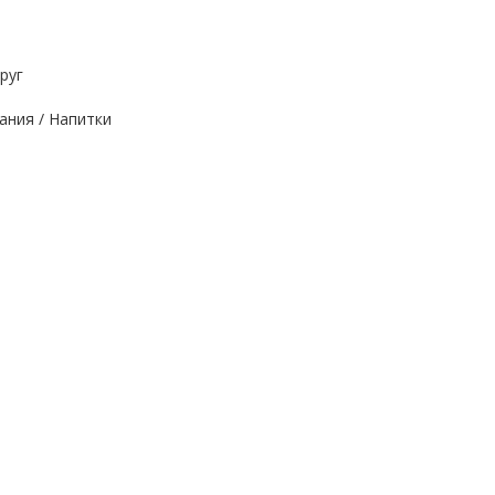
руг
ания / Напитки