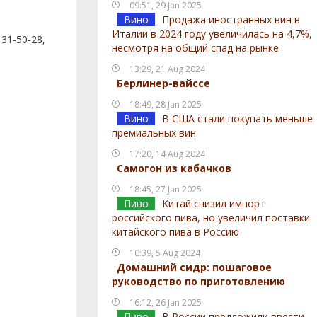
09:51, 29 Jan 2025
Вино
Продажа иностранных вин в
Италии в 2024 году увеличилась на 4,7%,
 31-50-28,
несмотря на общий спад на рынке
13:29, 21 Aug 2024
Берлинер-вайссе
18:49, 28 Jan 2025
Вино
В США стали покупать меньше
премиальных вин
17:20, 14 Aug 2024
Самогон из кабачков
18:45, 27 Jan 2025
Пиво
Китай снизил импорт
российского пива, но увеличил поставки
китайского пива в Россию
10:39, 5 Aug 2024
Домашний сидр: пошаговое
руководство по приготовлению
16:12, 26 Jan 2025
Пиво
В России предложили ввести