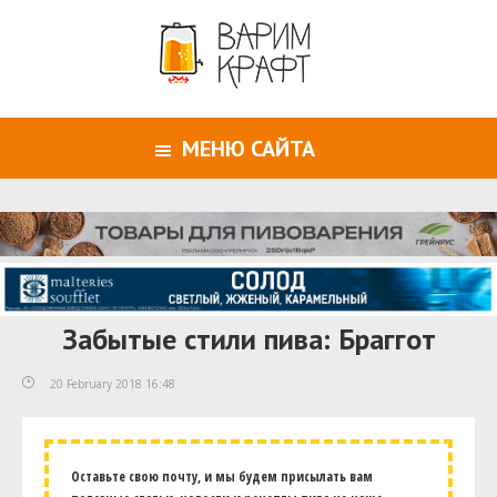
МЕНЮ САЙТА
Забытые стили пива: Браггот
20 February 2018 16:48
Оставьте свою почту, и мы будем присылать вам