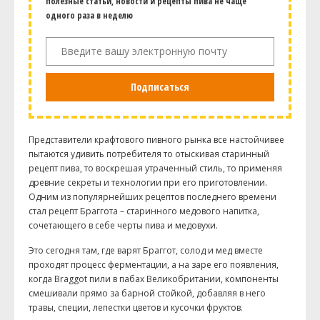
полезные статьи, новости и рецепты пива не чаще
одного раза в неделю
Подписаться
Представители крафтового пивного рынка все настойчивее
пытаются удивить потребителя то отыскивая старинный
рецепт пива, то воскрешая утраченный стиль, то применяя
древние секреты и технологии при его приготовлении.
Одним из популярнейших рецептов последнего времени
стал рецепт Браггота – старинного медового напитка,
сочетающего в себе черты пива и медовухи.
Это сегодня там, где варят Браггот, солод и мед вместе
проходят процесс ферментации, а на заре его появления,
когда Braggot пили в пабах Великобритании, компоненты
смешивали прямо за барной стойкой, добавляя в него
травы, специи, лепестки цветов и кусочки фруктов.