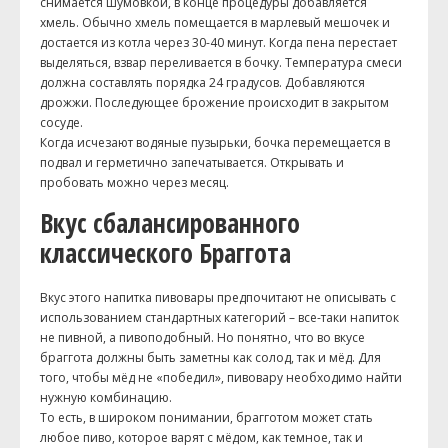
снимается шумовкой, в конце процедуры добавляется
хмель. Обычно хмель помещается в марлевый мешочек и
достается из котла через 30-40 минут. Когда пена перестает
выделяться, взвар переливается в бочку. Температура смеси
должна составлять порядка 24 градусов. Добавляются
дрожжи. Последующее брожение происходит в закрытом
сосуде.
Когда исчезают водяные пузырьки, бочка перемещается в
подвал и герметично запечатывается. Открывать и
пробовать можно через месяц.
Вкус сбалансированного
классического Браггота
Вкус этого напитка пивовары предпочитают не описывать с
использованием стандартных категорий – все-таки напиток
не пивной, а пивоподобный. Но понятно, что во вкусе
браггота должны быть заметны как солод, так и мёд. Для
того, чтобы мёд не «победил», пивовару необходимо найти
нужную комбинацию.
То есть, в широком понимании, брагготом может стать
любое пиво, которое варят с мёдом, как темное, так и