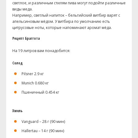
светлое, и различным стилям пива могут подойти различные
виды меда.
Например, светлый напиток – бельгийский витбир варят с
апельсиновым мёдом. У витбира по умолчанию есть
цитрусовые ноты, которые напоминают аромат мёда.
Рецепт Браггота
На 19 литров вам понадобится:
Солод
Pilsner 2.9 кг
Munich 0.680 кг
Пшеничный 0.454 кг
Хмель
Vanguard – 28 г (90 мин)
Hallertau – 14 г (90 мин)