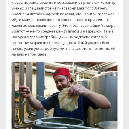
К расшифровке рецепта и воссозданию привлекли команду
ученых и специалистов из пивоварни Lakefront Brewery.
Анализ 14 литров жидкости показал, что напиток содержал
мёд и мяту, а в качестве консерванта вместо привычного
хмеля использовали таволгу. Это и был древнейший в мире
Браггот — нечто среднее между пивом и медовухой. Такие
находки в древних гробницах — не редкость: согласно
верованиям древних германцев, покойный должен был
начать удачную загробную жизнь, а для этого – отметить её
начало на том свете.