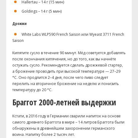
Hallertau – 14 г (15 мин)
Goldings – 14 г (5 мин)
Дрожжи
White Labs WLP590 French Saison или Wyeast 3711 French
Saison
Кипятите сусло в течение 90 минут. Мёд советуется добавлять
после окончания кипячения, но до того, как вы начнёте
остужать сусло. Рекомендуется сделать дрожжевой стартер,
а брожение проводить при высокой температуре — 27–29
°C. Оно продлится 2–4 дня, после чего пиво следует
перелить на вторичное брожение на неделю и понизить
температуру до 20 °C.
Браггот 2000-летней выдержки
Кстати, в 2016 году в Германии сварили напиток на основе
самого древнего Браггота в мире – 14 литров Браггота были
обнаружены в древнейшем захоронении германского
воина. Напитку более 2 тысяч лет.