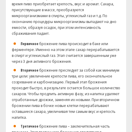
время пиво приобретает крепость, вкус и аромат. Сахара,
присутствующие в массе, преобразуются
микроорганизмами в спирты, углекислый газ и т.д. По
окончанию процедуры микроорганизмы выпадают на дно
емкости, образуя осадок, при этом интенсивность
сбраживания падает.
Первичное
брожение пива происходит в баке или
ферментере. Именно на этом этапе сахар перерабатывается
в спирт и углекислый газ. Этап считается завершенным уже
через 3 дня активного брожения.
Вторичное
брожение преследует за собой как минимум
три цели: увеличение крепости пива, его окончательное
созревание и карбонизацию. Первый этап брожения
проходит быстро, в результате остается большое количество
сахаров. Чтобы продлить активную фазу, из напитка удаляют
отработанные дрожжи, заменяя их новыми. При вторичном
брожении пива в бочке новые клетки перерабатывают
оставшиеся сахара, увеличивая тем самым вкус и крепость
напитка.
Третичное
брожение пива – заключительная часть