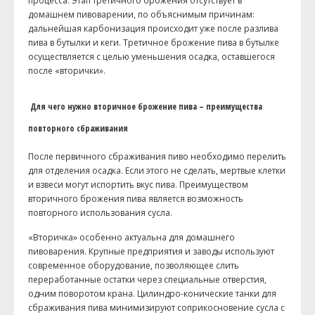
процесса. Этап третичного брожения отсутствует в
домашнем пивоварении, по объяснимым причинам:
дальнейшая карбонизация происходит уже после разлива
пива в бутылки и
кеги
. Третичное брожение пива в бутылке
осуществляется с целью уменьшения осадка, оставшегося
после «
вторички
».
Для чего нужно вторичное брожение пива – преимущества
повторного сбраживания
После первичного сбраживания пиво необходимо перелить
для отделения осадка. Если этого не сделать, мертвые клетки
и взвеси могут испортить вкус пива. Преимуществом
вторичного брожения пива является возможность
повторного использования сусла.
«
Вторичка
» особенно актуальна для домашнего
пивоварения. Крупные предприятия и заводы используют
современное оборудование, позволяющее слить
переработанные остатки через специальные отверстия,
одним поворотом крана.
Цилиндро
-конические танки для
сбраживания пива минимизируют соприкосновение сусла с