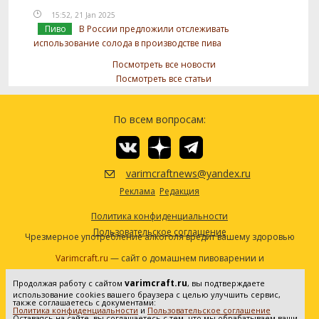
15:52, 21 Jan 2025
Пиво
В России предложили отслеживать
использование солода в производстве пива
Посмотреть все новости
Посмотреть все статьи
По всем вопросам:
varimcraftnews@yandex.ru
Реклама
Редакция
Политика конфиденциальности
Пользовательское соглашение
Чрезмерное употребление алкоголя вредит вашему здоровью
Varimcraft.ru
— сайт о домашнем пивоварении и
самогоноварении.
varimcraft.ru
Продолжая работу с сайтом
, вы подтверждаете
Сетевое издание «Варимкрафт». Зарегистрировано в
использование cookies вашего браузера с целью улучшить сервис,
Федеральной службе по надзору в сфере связи, информационных
также соглашаетесь с документами:
Политика конфиденциальности
и
Пользовательское соглашение
технологий и массовых коммуникаций (Роскомнадзор). Реестровая
Оставаясь на сайте, вы соглашаетесь с тем, что мы обрабатываем ваши