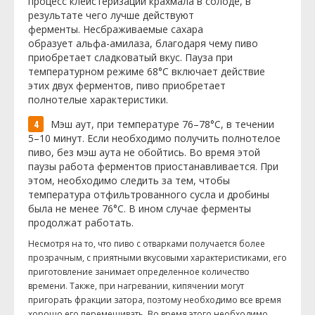
процесс клейстеризации крахмала в солоде, в
результате чего лучше действуют
ферменты. Несбраживаемые сахара
образует альфа-амилаза, благодаря чему пиво
приобретает сладковатый вкус. Пауза при
температурном режиме 68°C включает действие
этих двух ферментов, пиво приобретает
полнотелые характеристики.
Мэш аут, при температуре 76–78°C, в течении
5–10 минут. Если необходимо получить полнотелое
пиво, без мэш аута не обойтись. Во время этой
паузы работа ферментов приостанавливается. При
этом, необходимо следить за тем, чтобы
температура отфильтрованного сусла и дробины
была не менее 76°C. В ином случае ферменты
продолжат работать.
Несмотря на то, что пиво с отварками получается более
прозрачным, с приятными вкусовыми характеристиками, его
приготовление занимает определенное количество
времени. Также, при нагревании, кипячении могут
пригорать фракции затора, поэтому необходимо все время
хорошо его перемешивать. Во время этого необходимо