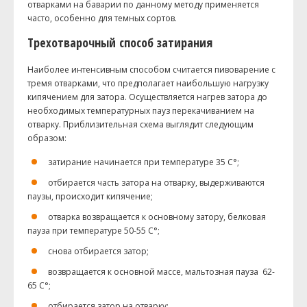
отварками на баварии по данному методу применяется
часто, особенно для темных сортов.
Трехотварочный способ затирания
Наиболее интенсивным способом считается пивоварение с
тремя отварками, что предполагает наибольшую нагрузку
кипячением для затора. Осуществляется нагрев затора до
необходимых температурных пауз перекачиванием на
отварку. Приблизительная схема выглядит следующим
образом:
затирание начинается при температуре 35 С°;
отбирается часть затора на отварку, выдерживаются
паузы, происходит кипячение;
отварка возвращается к основному затору, белковая
пауза при температуре 50-55 С°;
снова отбирается затор;
возвращается к основной массе, мальтозная пауза 62-
65 С°;
отбирается затор на отварку;