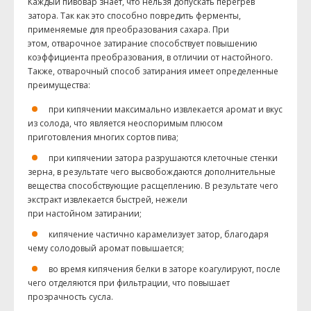
Каждый пивовар знает, что нельзя допускать перегрев
затора. Так как это способно повредить ферменты,
применяемые для преобразования сахара. При
этом, отварочное затирание способствует повышению
коэффициента преобразования, в отличии от настойного.
Также, отварочный способ затирания имеет определенные
преимущества:
при кипячении максимально извлекается аромат и вкус
из солода, что является неоспоримым плюсом
приготовления многих сортов пива;
при кипячении затора разрушаются клеточные стенки
зерна, в результате чего высвобождаются дополнительные
вещества способствующие расщеплению. В результате чего
экстракт извлекается быстрей, нежели
при настойном затирании;
кипячение частично карамелизует затор, благодаря
чему солодовый аромат повышается;
во время кипячения белки в заторе коагулируют, после
чего отделяются при фильтрации, что повышает
прозрачность сусла.