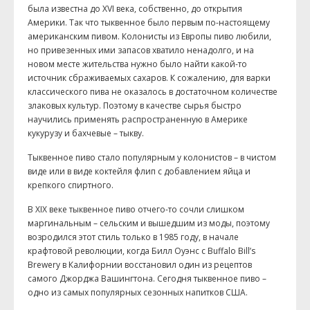
была известна до XVI века, собственно, до открытия
Америки. Так что тыквенное было первым по-настоящему
американским пивом. Колонисты из Европы пиво любили,
но привезенных ими запасов хватило ненадолго, и на
новом месте жительства нужно было найти какой-то
источник сбраживаемых сахаров. К сожалению, для варки
классического пива не оказалось в достаточном количестве
злаковых культур. Поэтому в качестве сырья быстро
научились применять распространенную в Америке
кукурузу и бахчевые – тыкву.
Тыквенное пиво стало популярным у колонистов – в чистом
виде или в виде коктейля флип с добавлением яйца и
крепкого спиртного.
В XIX веке тыквенное пиво отчего-то сочли слишком
маргинальным – сельским и вышедшим из моды, поэтому
возродился этот стиль только в 1985 году, в начале
крафтовой революции, когда Билл Оуэнс с Buffalo Bill’s
Brewery в Калифорнии восстановил один из рецептов
самого Джорджа Вашингтона. Сегодня тыквенное пиво –
одно из самых популярных сезонных напитков США.