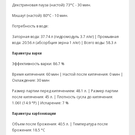
Декстриновая пауза (настой): 73°С - 30 мин.
Мэшаут (настой): 80°С - 10 мин.
Потребность в воде:
Заторная вода: 37.74 л (гидромодуль 3.7 л/кг) | Промывная
вода: 20.56 л (абсорбция зерна 1 л/кг) | Всего воды: 58.3 л
Параметры варки
Эффективность варки: 86.7 %
Время кипячения: 60 мин | Настой после кипячения: 0 мин |
Охлаждение: 30 мин
Размер партии перед кипячением: 48.1 л. | Размер партии
после кипячения: 45 л. | Плотность сусла до кипячения:
1.061 (14.9 °P) | Испарение: 7 %
Параметры карбонизации
Объем после брожения: 40.5 л. | Температура после
брожения: 18.5 °С