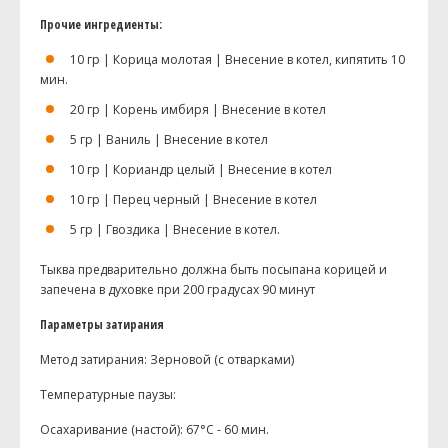
Прочие ингредиенты:
10 гр | Корица молотая | Внесение в котел, кипятить 10
мин.
20 гр | Корень имбиря | Внесение в котел
5 гр | Ваниль | Внесение в котел
10 гр | Кориандр целый | Внесение в котел
10 гр | Перец черный | Внесение в котел
5 гр | Гвоздика | Внесение в котел.
Тыква предварительно должна быть посыпана корицей и
запечена в духовке при 200 градусах 90 минут
Параметры затирания
Метод затирания: Зерновой (с отварками)
Температурные паузы:
Осахаривание (настой): 67°С - 60 мин.