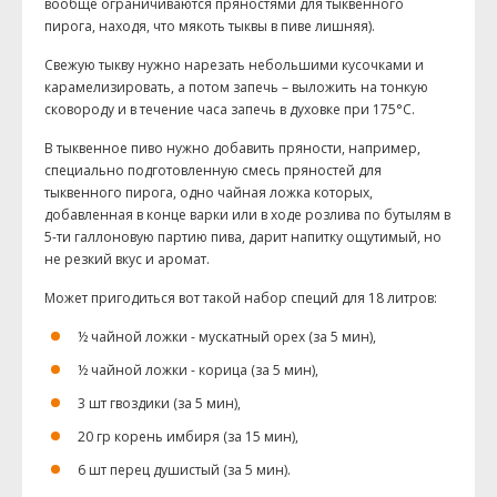
вообще ограничиваются пряностями для тыквенного
пирога, находя, что мякоть тыквы в пиве лишняя).
Свежую тыкву нужно нарезать небольшими кусочками и
карамелизировать, а потом запечь – выложить на тонкую
сковороду и в течение часа запечь в духовке при 175°C.
В тыквенное пиво нужно добавить пряности, например,
специально подготовленную смесь пряностей для
тыквенного пирога, одно чайная ложка которых,
добавленная в конце варки или в ходе розлива по бутылям в
5-ти галлоновую партию пива, дарит напитку ощутимый, но
не резкий вкус и аромат.
Может пригодиться вот такой набор специй для 18 литров:
½ чайной ложки - мускатный орех (за 5 мин),
½ чайной ложки - корица (за 5 мин),
3 шт гвоздики (за 5 мин),
20 гр корень имбиря (за 15 мин),
6 шт перец душистый (за 5 мин).