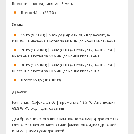
Внесение в котел, кипятить 5 мин.
Всего: 4.1 кг (28.7%)
Хмель:
15 гр (9.7 IBU) | Магнум (Германия) - в гранулах, a-
к.=13% | Внесение в котел за 60 мин. до конца кипячения.
20 гр (16.4 IBU) | Зевс (США) - в гранулах, a-к.=16.4% |
Внесение в котел за 60 мин. до конца кипячения.
30 гр (12.5 IBU) | Зевс (США) - в гранулах, a-к.=16.4% |
Внесение в котел за 10 мин. до конца кипячения.
Всего: 65 гр (38.6 IBUs)
Дрожжи:
Fermentis - Сафэль US-05 | Брожение: 18.5 °С, Аттенюация:
68.8 %, Флокуляция: средняя
Для брожения этого пива вам нужно 540 млрд. дрожжевых
клеток: 5.0 свежих пакетов или флаконов жидких дрожжей
или 27 грамм сухих дрожжей.