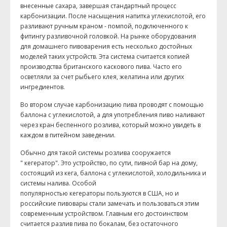
внесенные сахара, завершая стандартный процесс
карбонизации. После насыщения напитка углекислотой, его
разливают ручным краном - помпой, подключенного к
фитингу разливочной головкой. На рынке оборудования
для домашнего пивоварения есть несколько достойных
моделей таких устройств. Эта система считается копией
производства британского каскового пива. Часто его
осветляли за счет рыбьего клея, желатина или других
ингредиентов.
Во втором случае карбонизацию пива проводят с помощью
баллона с углекислотой, а для употребления пиво наливают
через кран беспенного розлива, который можно увидеть в
каждом в питейном заведении.
Обычно для такой системы розлива сооружается
" кегератор". Это устройство, по сути, пивной бар на дому,
состоящий из кега, баллона с углекислотой, холодильника и
системы налива. Особой
популярностью кегераторы пользуются в США, но и
российские пивовары стали замечать и пользоваться этим
современным устройством. Главным его достоинством
считается разлив пива по бокалам, без остаточного