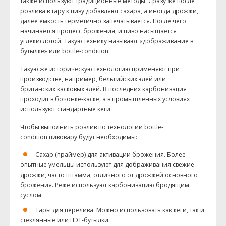
также используют традиционные методы. Сразу же после
розлива в тару к пиву добавляют сахара, а иногда дрожжи,
далее емкость герметично запечатывается. После чего
начинается процесс брожения, и пиво насыщается
углекислотой. Такую технику называют «дображивание в
бутылке» или bottle-condition.
Такую же историческую технологию применяют при
производстве, например, бельгийских элей или
британских касковых элей. В последних карбонизация
проходит в бочонке-каске, а в промышленных условиях
используют стандартные кеги.
Чтобы выполнить розлив по технологии bottle-
condition пивовару будут необходимы:
Сахар (праймер) для активации брожения. Более
опытные умельцы используют для дображивания свежие
дрожжи, часто штамма, отличного от дрожжей основного
брожения. Реже используют карбонизацию бродящим
суслом.
Тары для перелива. Можно использовать как кеги, так и
стеклянные или ПЭТ-бутылки.