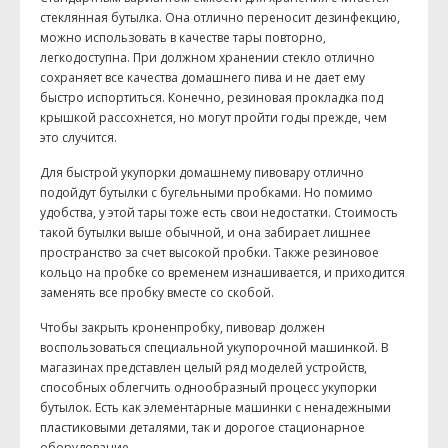
стеклянная бутылка. Она отлично переносит дезинфекцию,
можно использовать в качестве тары повторно,
легкодоступна. При должном хранении стекло отлично
сохраняет все качества домашнего пива и не дает ему
быстро испортиться. Конечно, резиновая прокладка под
крышкой рассохнется, но могут пройти годы прежде, чем
это случится.
Для быстрой укупорки домашнему пивовару отлично
подойдут бутылки с бугельными пробками. Но помимо
удобства, у этой тары тоже есть свои недостатки. Стоимость
такой бутылки выше обычной, и она забирает лишнее
пространство за счет высокой пробки. Также резиновое
кольцо на пробке со временем изнашивается, и приходится
заменять все пробку вместе со скобой.
Чтобы закрыть кроненпробку, пивовар должен
воспользоваться специальной укупорочной машинкой. В
магазинах представлен целый ряд моделей устройств,
способных облегчить однообразный процесс укупорки
бутылок. Есть как элементарные машинки с ненадежными
пластиковыми деталями, так и дорогое стационарное
оборудование.