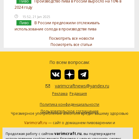
Пиво
Производство пива в России выросло на 10% в
2024 году
15:52, 21 Jan 2025
Пиво
В России предложили отслеживать
использование солода в производстве пива
Посмотреть все новости
Посмотреть все статьи
По всем вопросам:
varimcraftnews@yandex.ru
Реклама
Редакция
Политика конфиденциальности
Пользовательское соглашение
Чрезмерное употребление алкоголя вредит вашему здоровью
Varimcraft.ru
— сайт о домашнем пивоварении и
самогоноварении.
varimcraft.ru
Продолжая работу с сайтом
, вы подтверждаете
Сетевое издание «Варимкрафт». Зарегистрировано в
использование cookies вашего браузера с целью улучшить сервис,