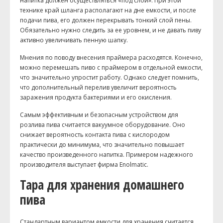
напитка должен осуществляться «под слой». При этой
технике край шланга располагают на дне емкости, и после
подачи пива, его должен перекрывать тонкий слой пены.
Обязательно нужно следить за ее уровнем, и не давать пиву
активно увеличивать пенную шапку.
Мнения по поводу внесения праймера расходятся. Конечно,
можно перемешать пиво с праймером в отдельной емкости,
что значительно упростит работу. Однако следует помнить,
что дополнительный перелив увеличит вероятность
заражения продукта бактериями и его окисления.
Самым эффективным и безопасным устройством для
розлива пива считается вакуумное оборудование. Оно
снижает вероятность контакта пива с кислородом
практически до минимума, что значительно повышает
качество произведенного напитка. Примером надежного
производителя выступает фирма Enolmatic.
Тара для хранения домашнего
пива
Стандартным вариантом емкости для хранения считается