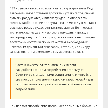
ПЭТ - бутылки весьма практичная тара для хранения. Под
давлением выработанной дрожжами углекислоты, стенки
бутылки раздуваются, и пивовару удобно определять
степень карбонизации продукта. Тем не менее у ПЭТ - тары
есть пара весьма существенных недостатков. Во - первых,
этот материал не дает углекислоте выходить наружу, а
кислороду - внутрь. Во - вторых, такая емкость не обладает
достаточным эстетическими качествам, необходимых
некоторым домашним пивоварам, которые, к примеру,
занимаются этим ремеслом в коммерческих целях.
Часто в качестве альтернативной емкости
для дображивания и потребления используют
бочонки со стандартными фитингами или кеги. Есть
два способа применения кеги, как тары: первый - для
карбонизации, а второй - как конечной емкости для
потребления.
При первом способе пиво поглощает с помощью брожения