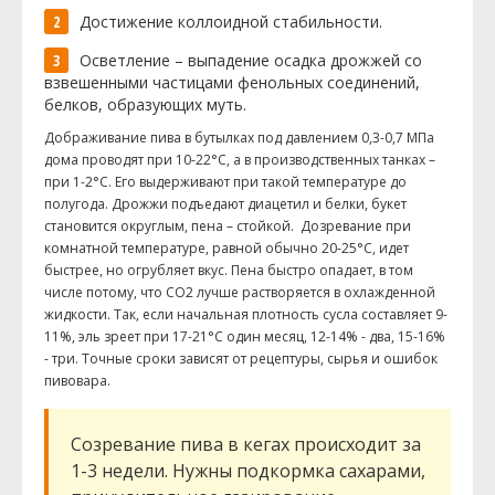
Достижение коллоидной стабильности.
Осветление – выпадение осадка дрожжей со
взвешенными частицами фенольных соединений,
белков, образующих муть.
Дображивание пива в бутылках под давлением 0,3-0,7 МПа
дома проводят при 10-22°С, а в производственных танках –
при 1-2°С. Его выдерживают при такой температуре до
полугода. Дрожжи подъедают диацетил и белки, букет
становится округлым, пена – стойкой. Дозревание при
комнатной температуре, равной обычно 20-25°С, идет
быстрее, но огрубляет вкус. Пена быстро опадает, в том
числе потому, что СО2 лучше растворяется в охлажденной
жидкости. Так, если начальная плотность сусла составляет 9-
11%, эль зреет при 17-21°С один месяц, 12-14% - два, 15-16%
- три. Точные сроки зависят от рецептуры, сырья и ошибок
пивовара.
Созревание пива в кегах происходит за
1-3 недели. Нужны подкормка сахарами,