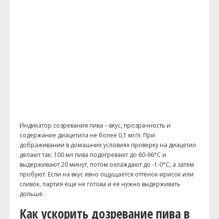
Индикатор созревания пива – вкус, прозрачность и
содержание диацетила не более 0,1 мг/л. При
дображивании в домашних условиях проверку на диацетил
делают так: 100 мл пива подогревают до 60-66°С и
выдерживают 20 минут, потом охлаждают до -1-0°С, а затем
пробуют. Если на вкус явно ощущается оттенок ирисок или
сливок, партия еще не готова и её нужно выдерживать
дольше.
Как ускорить дозревание пива в