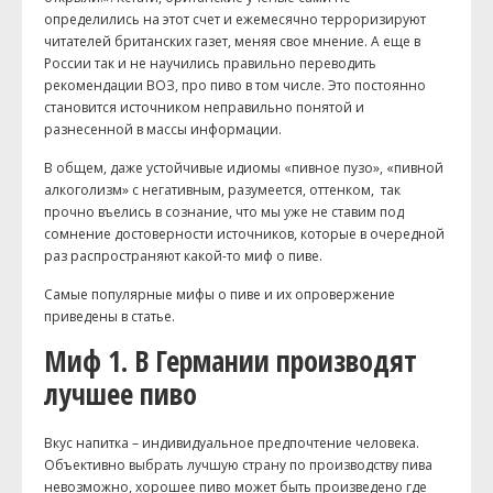
определились на этот счет и ежемесячно терроризируют
читателей британских газет, меняя свое мнение. А еще в
России так и не научились правильно переводить
рекомендации ВОЗ, про пиво в том числе. Это постоянно
становится источником неправильно понятой и
разнесенной в массы информации.
В общем, даже устойчивые идиомы «пивное пузо», «пивной
алкоголизм» с негативным, разумеется, оттенком, так
прочно въелись в сознание, что мы уже не ставим под
сомнение достоверности источников, которые в очередной
раз распространяют какой-то миф о пиве.
Самые популярные мифы о пиве и их опровержение
приведены в статье.
Миф 1. В Германии производят
лучшее пиво
Вкус напитка – индивидуальное предпочтение человека.
Объективно выбрать лучшую страну по производству пива
невозможно, хорошее пиво может быть произведено где