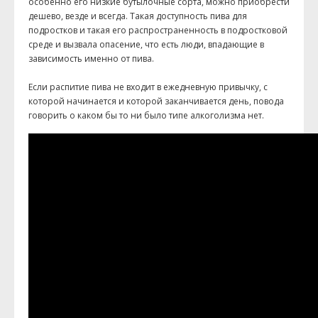
особенно его низкие бутылочные сорта, можно приобрести
дешево, везде и всегда. Такая доступность пива для
подростков и такая его распространенность в подростковой
среде и вызвала опасение, что есть люди, впадающие в
зависимость именно от пива.
Если распитие пива не входит в ежедневную привычку, с
которой начинается и которой заканчивается день, повода
говорить о каком бы то ни было типе алкоголизма нет.