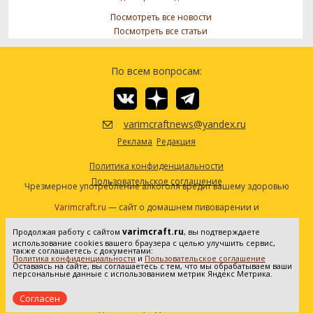
Посмотреть все новости
Посмотреть все статьи
По всем вопросам:
varimcraftnews@yandex.ru
Реклама
Редакция
Политика конфиденциальности
Пользовательское соглашение
Чрезмерное употребление алкоголя вредит вашему здоровью
Varimcraft.ru
— сайт о домашнем пивоварении и
самогоноварении.
varimcraft.ru
Продолжая работу с сайтом
, вы подтверждаете
Сетевое издание «Варимкрафт». Зарегистрировано в
использование cookies вашего браузера с целью улучшить сервис,
Федеральной службе по надзору в сфере связи, информационных
также соглашаетесь с документами:
Политика конфиденциальности
и
Пользовательское соглашение
технологий и массовых коммуникаций (Роскомнадзор). Реестровая
Оставаясь на сайте, вы соглашаетесь с тем, что мы обрабатываем ваши
персональные данные с использованием метрик Яндекс Метрика.
запись ЭЛ No ФС77-80936 от 25.05.2021. Все права защищены. 16+
Согласен
Создание и продвижение сайта