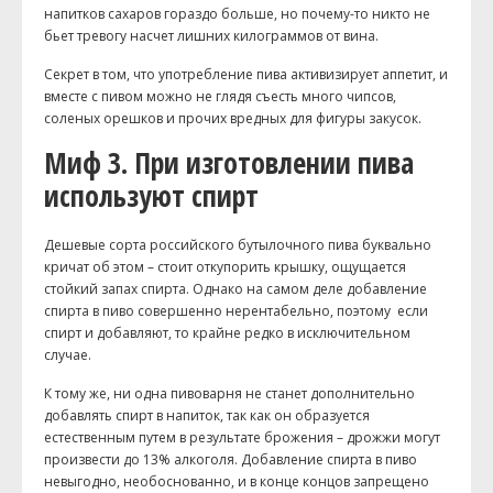
напитков сахаров гораздо больше, но почему-то никто не
бьет тревогу насчет лишних килограммов от вина.
Секрет в том, что употребление пива активизирует аппетит, и
вместе с пивом можно не глядя съесть много чипсов,
соленых орешков и прочих вредных для фигуры закусок.
Миф 3. При изготовлении пива
используют спирт
Дешевые сорта российского бутылочного пива буквально
кричат об этом – стоит откупорить крышку, ощущается
стойкий запах спирта. Однако на самом деле добавление
спирта в пиво совершенно нерентабельно, поэтому если
спирт и добавляют, то крайне редко в исключительном
случае.
К тому же, ни одна пивоварня не станет дополнительно
добавлять спирт в напиток, так как он образуется
естественным путем в результате брожения – дрожжи могут
произвести до 13% алкоголя. Добавление спирта в пиво
невыгодно, необоснованно, и в конце концов запрещено