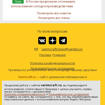
Пиво
В России предложили отслеживать
использование солода в производстве пива
Посмотреть все новости
Посмотреть все статьи
По всем вопросам:
varimcraftnews@yandex.ru
Реклама
Редакция
Политика конфиденциальности
Пользовательское соглашение
Чрезмерное употребление алкоголя вредит вашему здоровью
Varimcraft.ru
— сайт о домашнем пивоварении и
самогоноварении.
varimcraft.ru
Продолжая работу с сайтом
, вы подтверждаете
Сетевое издание «Варимкрафт». Зарегистрировано в
использование cookies вашего браузера с целью улучшить сервис,
Федеральной службе по надзору в сфере связи, информационных
также соглашаетесь с документами:
Политика конфиденциальности
и
Пользовательское соглашение
технологий и массовых коммуникаций (Роскомнадзор). Реестровая
Оставаясь на сайте, вы соглашаетесь с тем, что мы обрабатываем ваши
персональные данные с использованием метрик Яндекс Метрика.
запись ЭЛ No ФС77-80936 от 25.05.2021. Все права защищены. 16+