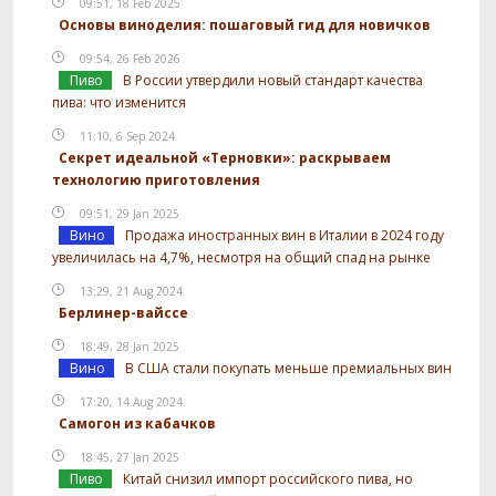
09:51, 18 Feb 2025
Основы виноделия: пошаговый гид для новичков
09:54, 26 Feb 2026
Пиво
В России утвердили новый стандарт качества
пива: что изменится
11:10, 6 Sep 2024
Секрет идеальной «Терновки»: раскрываем
технологию приготовления
09:51, 29 Jan 2025
Вино
Продажа иностранных вин в Италии в 2024 году
увеличилась на 4,7%, несмотря на общий спад на рынке
13:29, 21 Aug 2024
Берлинер-вайссе
18:49, 28 Jan 2025
Вино
В США стали покупать меньше премиальных вин
17:20, 14 Aug 2024
Самогон из кабачков
18:45, 27 Jan 2025
Пиво
Китай снизил импорт российского пива, но