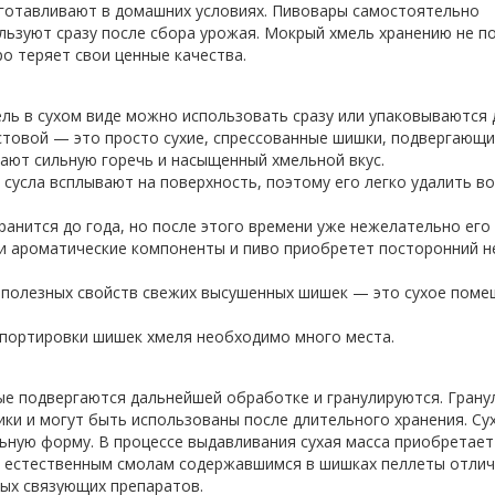
зготавливают в домашних условиях. Пивовары самостоятельно
льзуют сразу после сбора урожая. Мокрый хмель хранению не п
о теряет свои ценные качества.
ь в сухом виде можно использовать сразу или упаковываются 
стовой — это просто сухие, спрессованные шишки, подвергающ
ют сильную горечь и насыщенный хмельной вкус.
 сусла всплывают на поверхность, поэтому его легко удалить в
анится до года, но после этого времени уже нежелательно его
вои ароматические компоненты и пиво приобретет посторонний 
полезных свойств свежих высушенных шишек — это сухое поме
спортировки шишек хмеля необходимо много места.
е подвергаются дальнейшей обработке и гранулируются. Грану
ки и могут быть использованы после длительного хранения. Сух
ьную форму. В процессе выдавливания сухая масса приобретает
ря естественным смолам содержавшимся в шишках пеллеты отли
ых связующих препаратов.