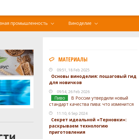
вная промышленность
Виноделие
МАТЕРИАЛЫ
09:51, 18 Feb 2025
Основы виноделия: пошаговый гид
для новичков
09:54, 26 Feb 2026
Пиво
В России утвердили новый
стандарт качества пива: что изменится
11:10, 6 Sep 2024
Секрет идеальной «Терновки»:
раскрываем технологию
сти
приготовления