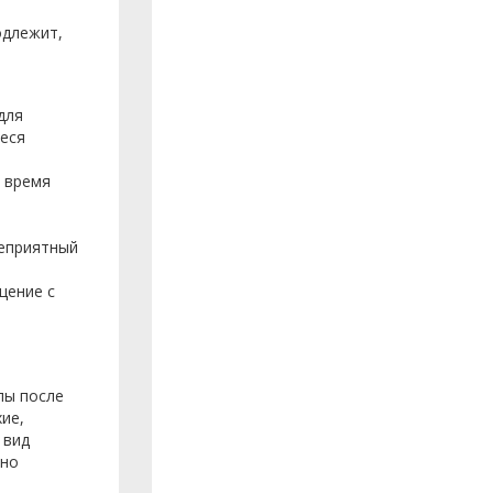
одлежит,
для
иеся
о время
неприятный
щение с
лы после
ие,
 вид
чно