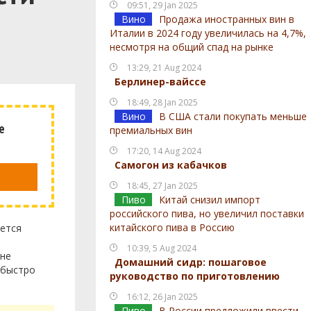
09:51, 29 Jan 2025
Вино
Продажа иностранных вин в
Италии в 2024 году увеличилась на 4,7%,
несмотря на общий спад на рынке
13:29, 21 Aug 2024
Берлинер-вайссе
18:49, 28 Jan 2025
Вино
В США стали покупать меньше
е
премиальных вин
17:20, 14 Aug 2024
Самогон из кабачков
18:45, 27 Jan 2025
Пиво
Китай снизил импорт
российского пива, но увеличил поставки
китайского пива в Россию
уется
10:39, 5 Aug 2024
 не
Домашний сидр: пошаговое
 быстро
руководство по приготовлению
16:12, 26 Jan 2025
Пиво
В России предложили ввести