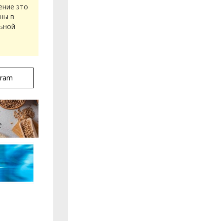
ение это
ны в
льной
gram