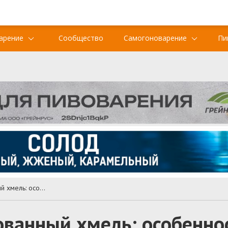
арение
Сообщество
Самогоноварение
Пи
Обычный и гранулированный хмель: особенности при варке пива
ванный хмель: особенно