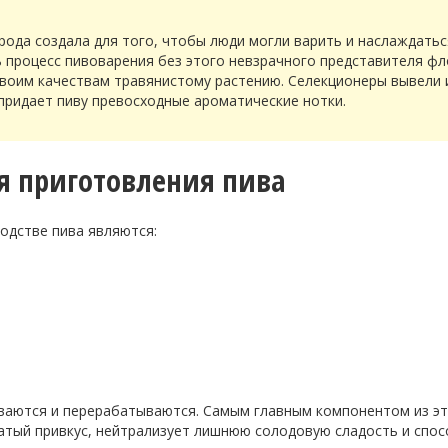
ода создала для того, чтобы люди могли варить и наслаждатьс
 процесс пивоварения без этого невзрачного представителя фл
своим качествам травянистому растению. Селекционеры вывели 
придает пиву превосходные ароматические нотки.
я приготовления пива
одстве пива являются:
иваются и перерабатываются. Самым главным компонентом из э
атый привкус, нейтрализует лишнюю солодовую сладость и спо