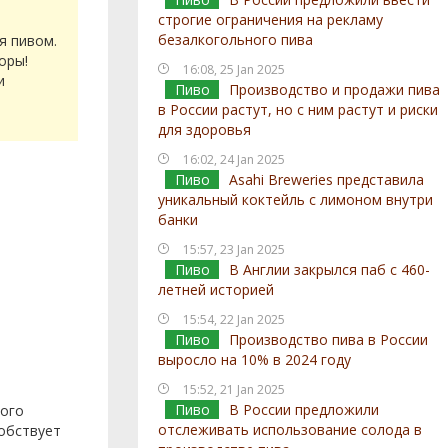
строгие ограничения на рекламу
безалкогольного пива
я пивом.
оры!
16:08, 25 Jan 2025
и
Пиво
Производство и продажи пива
в России растут, но с ним растут и риски
для здоровья
16:02, 24 Jan 2025
Пиво
Asahi Breweries представила
уникальный коктейль с лимоном внутри
банки
15:57, 23 Jan 2025
Пиво
В Англии закрылся паб с 460-
летней историей
15:54, 22 Jan 2025
Пиво
Производство пива в России
выросло на 10% в 2024 году
15:52, 21 Jan 2025
Пиво
В России предложили
того
отслеживать использование солода в
собствует