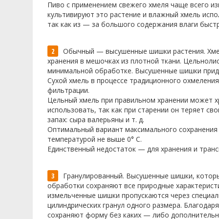
Пиво с применением свежего хмеля чаще всего и
культивируют это растение и влажный хмель испо
так как из — за большого содержания влаги быстр
Обычный — высушенные шишки растения. Хмел
хранения в мешочках из плотной ткани. Цельноли
минимальной обработке. Высушенные шишки прида
Сухой хмель в процессе традиционного охмеления
фильтрации.
Цельный хмель при правильном хранении может хр
использовать, так как при старении он теряет с
запах: сыра валерьяны и т. д.
Оптимальный вариант максимального сохранения 
температурой не выше 0° C.
Единственный недостаток — для хранения и тран
Гранулированный. Высушенные шишки, которы
обработки сохраняют все природные характеристи
измельченные шишки пропускаются через специал
цилиндрических гранул одного размера. Благода
сохраняют форму без каких — либо дополнительн