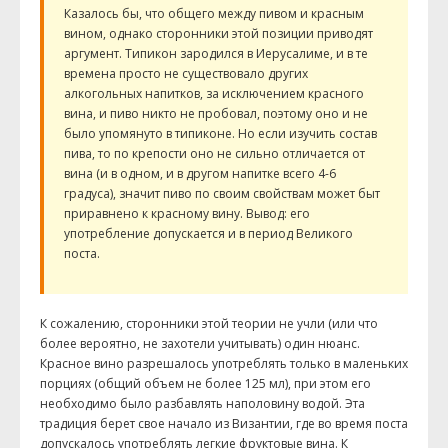
Казалось бы, что общего между пивом и красным
вином, однако сторонники этой позиции приводят
аргумент. Типикон зародился в Иерусалиме, и в те
времена просто не существовало других
алкогольных напитков, за исключением красного
вина, и пиво никто не пробовал, поэтому оно и не
было упомянуто в типиконе. Но если изучить состав
пива, то по крепости оно не сильно отличается от
вина (и в одном, и в другом напитке всего 4-6
градуса), значит пиво по своим свойствам может быт
приравнено к красному вину. Вывод: его
употребление допускается и в период Великого
поста.
К сожалению, сторонники этой теории не учли (или что
более вероятно, не захотели учитывать) один нюанс.
Красное вино разрешалось употреблять только в маленьких
порциях (общий объем не более 125 мл), при этом его
необходимо было разбавлять наполовину водой. Эта
традиция берет свое начало из Византии, где во время поста
допускалось употреблять легкие фруктовые вина. К