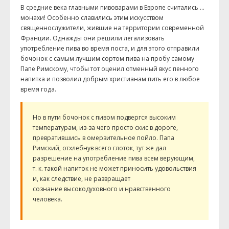
В средние века главными пивоварами в Европе считались …
монахи! Особенно славились этим искусством
священнослужители, жившие на территории современной
Франции. Однажды они решили легализовать
употребление пива во время поста, и для этого отправили
бочонок с самым лучшим сортом пива на пробу самому
Папе Римскому, чтобы тот оценил отменный вкус пенного
напитка и позволил добрым христианам пить его в любое
время года.
Но в пути бочонок с пивом подвергся высоким
температурам, из-за чего просто скис в дороге,
превратившись в омерзительное пойло. Папа
Римский, отхлебнув всего глоток, тут же дал
разрешение на употребление пива всем верующим,
т. к. такой напиток не может приносить удовольствия
и, как следствие, не развращает
сознание высокодуховного и нравственного
человека.