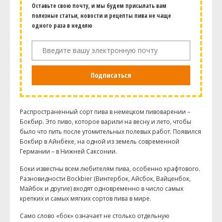
Оставьте свою почту, и мы будем присылать вам
полезные статьи, новости и рецепты пива не чаще
одного раза в неделю
Подписаться
Распространенный сорт пива в немецком пивоварении –
Бокбир. Это пиво, которое варили на весну и лето, чтобы
было что пить после утомительных полевых работ. Появился
Бокбир в Айнбеке, на одной из земель современной
Германии – в Нижней Саксонии.
Боки известны всем любителям пива, особенно крафтового.
Разновидности Bockbier (Винтербок, Айсбок, Вайценбок,
Майбок и другие) входят одновременно в число самых
крепких и самых мягких сортов пива в мире.
Само слово «бок» означает не столько отдельную