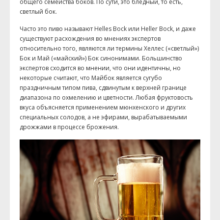
общего семейства боков. По сути, это бледный, то есть,
светлый бок.
Часто это пиво называют Helles Bock или Heller Bock, и даже
существуют расхождения во мнениях экспертов
относительно того, являются ли термины Хеллес («светлый»)
Бок и Май («майский») Бок синонимами. Большинство
экспертов сходится во мнении, что они идентичны, но
некоторые считают, что Майбок является сугубо
праздничным типом пива, сдвинутым к верхней границе
диапазона по охмелению и цветности. Любая фруктовость
вкуса объясняется применением мюнхенского и других
специальных солодов, а не эфирами, вырабатываемыми
дрожжами в процессе брожения.