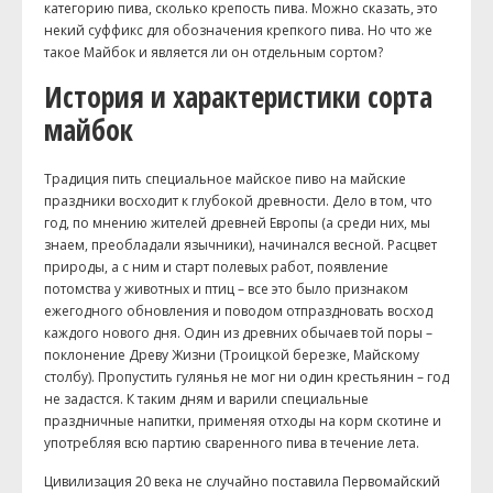
категорию пива, сколько крепость пива. Можно сказать, это
некий суффикс для обозначения крепкого пива. Но что же
такое Майбок и является ли он отдельным сортом?
История и характеристики сорта
майбок
Традиция пить специальное майское пиво на майские
праздники восходит к глубокой древности. Дело в том, что
год, по мнению жителей древней Европы (а среди них, мы
знаем, преобладали язычники), начинался весной. Расцвет
природы, а с ним и старт полевых работ, появление
потомства у животных и птиц – все это было признаком
ежегодного обновления и поводом отпраздновать восход
каждого нового дня. Один из древних обычаев той поры –
поклонение Древу Жизни (Троицкой березке, Майскому
столбу). Пропустить гулянья не мог ни один крестьянин – год
не задастся. К таким дням и варили специальные
праздничные напитки, применяя отходы на корм скотине и
употребляя всю партию сваренного пива в течение лета.
Цивилизация 20 века не случайно поставила Первомайский