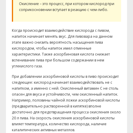
Окисление – это процесс, при котором кислород при
соприкосновении вступает в реакцию с чем-либо.
Когда происходит взаимодействие кислорода с пивом,
напиток начинает менять вкус. Для пивовара на данном
этапе важно снизить вероятность насыщения пива
кислородом, чтобы напиток имел отменные
характеристики. Также аскорбиновая кислота снижает
вспенивание пива при большом содержании в нем
углекислого газа.
При добавлении аскорбиновой кислоты в пиво происходит
следующее: кислород начинает взаимодействовать не с
напитком, а именно с ней. Окисленный витамин С не столь
опасен для вкуса и устойчивости, чем окисленный напиток.
Например, половины чайной ложки аскорбиновой кислоты
(предварительно растворенной в кипятке) вполне
достаточно для предотвращения процесса окисления около
20 л пива. На скорость окисления аскорбиновой кислоты
влияет температура, количество кислорода, наличие
каталитических активных металлов.