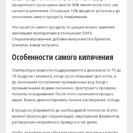
процентного сусла нужно внести 90% хмеля после того, как
начнется кипячение. Остальные 10% вводятся за полчаса до
окончания самого процесса отваривания.
Что касается самого продукта, то шишки можно заменять
хмелевыми препаратами в отношении 50/50.
Специализированные добавки выпускаются в брикетах,
гранулах, в виде экстракта.
Особенности самого кипячения
Температура жидкости поддерживается в диапазоне от 75 до
78 градусов с момента, когда сусло покрывает дно котла, и
до окончания поступления промывочных вод. Когда с
промывочными водами окончено, приступают к проверке
полноты
осахаривания
. После этого начинается процесс
варки. Важно диагностировать полное растворение солода.
В процессе упаривается до необходимой плотности. В этот
момент происходит стерилизация, свертывание ферментов,
растворение неприятного привкуса и так далее.
Чтобы значительным образом улучшить вкусовые качества