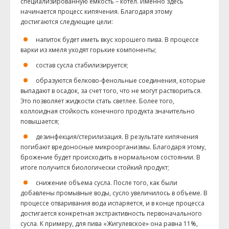
специализированную емкость – котел. Именно здесь
начинается процесс кипячения. Благодаря этому
достигаются следующие цели:
напиток будет иметь вкус хорошего пива. В процессе
варки из хмеля уходят горькие компоненты;
состав сусла стабилизируется;
образуются белково-фенольные соединения, которые
выпадают в осадок, за счет того, что не могут раствориться.
Это позволяет жидкости стать светлее. Более того,
коллоидная стойкость конечного продукта значительно
повышается;
дезинфекция/стерилизация. В результате кипячения
погибают вредоносные микроорганизмы. Благодаря этому,
брожение будет происходить в нормальном состоянии. В
итоге получится биологически стойкий продукт;
снижение объема сусла. После того, как были
добавлены промывные воды, сусло увеличилось в объеме. В
процессе отваривания вода испаряется, и в конце процесса
достигается конкретная
экстрактивность
первоначального
сусла. К примеру, для пива «Жигулевское» она равна 11%,