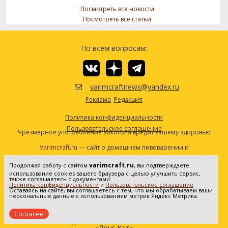
Посмотреть все новости
Посмотреть все статьи
По всем вопросам:
varimcraftnews@yandex.ru
Реклама
Редакция
Политика конфиденциальности
Пользовательское соглашение
Чрезмерное употребление алкоголя вредит вашему здоровью
Varimcraft.ru
— сайт о домашнем пивоварении и
самогоноварении.
varimcraft.ru
Продолжая работу с сайтом
, вы подтверждаете
Сетевое издание «Варимкрафт». Зарегистрировано в
использование cookies вашего браузера с целью улучшить сервис,
Федеральной службе по надзору в сфере связи, информационных
также соглашаетесь с документами:
Политика конфиденциальности
и
Пользовательское соглашение
технологий и массовых коммуникаций (Роскомнадзор). Реестровая
Оставаясь на сайте, вы соглашаетесь с тем, что мы обрабатываем ваши
персональные данные с использованием метрик Яндекс Метрика.
запись ЭЛ No ФС77-80936 от 25.05.2021. Все права защищены. 16+
Согласен
Создание и продвижение сайта
«Лонг Кэт»