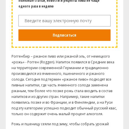
полезные статьи, новости и рецепты пива не чаще
одного раза в неделю
Подписаться
Роггенбир – ржаное пиво или ржаной эль, от немецкого
«рожь» - Рогген (Roggen). Напиток появился в Средние века
на территории современной Германии и традиционно
производился из ячменного, пшеничного и ржаного
солода. Сегодня под термин «ржаное пиво» подходят все
пивные напитки, где часть ячменного солода заменена
ржаным, тем более что позже рожь стала входить в состав
напитков и из других стран. Например, такие напитки
появились позже и во Франции, и в Финляндии, а на Руси
под эту категорию успешно подходит обычный русский квас,
только он содержит очень малый процент алкоголя.
Рожь и пшеницу сеяли под зиму, чтобы собрать урожай