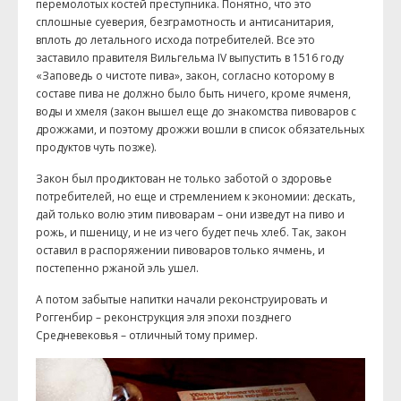
перемолотых костей преступника. Понятно, что это
сплошные суеверия, безграмотность и антисанитария,
вплоть до летального исхода потребителей. Все это
заставило правителя Вильгельма IV выпустить в 1516 году
«Заповедь о чистоте пива», закон, согласно которому в
составе пива не должно было быть ничего, кроме ячменя,
воды и хмеля (закон вышел еще до знакомства пивоваров с
дрожжами, и поэтому дрожжи вошли в список обязательных
продуктов чуть позже).
Закон был продиктован не только заботой о здоровье
потребителей, но еще и стремлением к экономии: дескать,
дай только волю этим пивоварам – они изведут на пиво и
рожь, и пшеницу, и не из чего будет печь хлеб. Так, закон
оставил в распоряжении пивоваров только ячмень, и
постепенно ржаной эль ушел.
А потом забытые напитки начали реконструировать и
Роггенбир – реконструкция эля эпохи позднего
Средневековья – отличный тому пример.