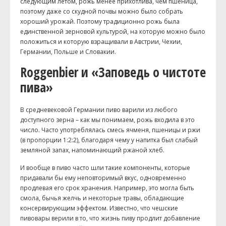
следующим летом, рожь менее прихотлива, чем пшеница,
поэтому даже со скудной почвы можно было собрать
хороший урожай. Поэтому традиционно рожь была
единственной зерновой культурой, на которую можно было
положиться и которую взращивали в Австрии, Чехии,
Германии, Польше и Словакии.
Roggenbier и «Заповедь о чистоте
пива»
В средневековой Германии пиво варили из любого
доступного зерна – как мы понимаем, рожь входила в это
число. Часто употреблялась смесь ячменя, пшеницы и ржи
(в пропорции 1:2:2), благодаря чему у напитка был слабый
земляной запах, напоминающий ржаной хлеб.
И вообще в пиво часто шли такие компоненты, которые
придавали бы ему неповторимый вкус, одновременно
продлевая его срок хранения. Например, это могла быть
смола, бычья желчь и некоторые травы, обладающие
консервирующим эффектом. Известно, что чешские
пивовары верили в то, что жизнь пиву продлит добавление