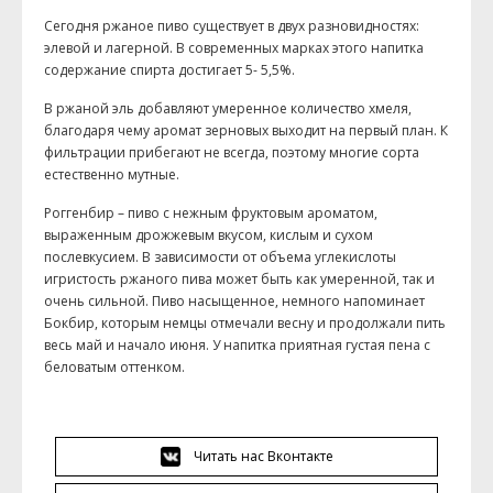
Сегодня ржаное пиво существует в двух разновидностях:
элевой и лагерной. В современных марках этого напитка
содержание спирта достигает 5- 5,5%.
В ржаной эль добавляют умеренное количество хмеля,
благодаря чему аромат зерновых выходит на первый план. К
фильтрации прибегают не всегда, поэтому многие сорта
естественно мутные.
Роггенбир – пиво с нежным фруктовым ароматом,
выраженным дрожжевым вкусом, кислым и сухом
послевкусием. В зависимости от объема углекислоты
игристость ржаного пива может быть как умеренной, так и
очень сильной. Пиво насыщенное, немного напоминает
Бокбир, которым немцы отмечали весну и продолжали пить
весь май и начало июня. У напитка приятная густая пена с
беловатым оттенком.
Читать нас Вконтакте