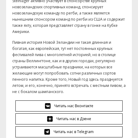
Steinlager активно участвует в спонсорстве крупных
новозеландских спортивных команд, спонсирует
новозеландскую команду по регби, а также является
нынешним спонсором команд по регби из США и содержит
также яхту, которая представляет страну в гонке на Кубке
Америки.
Пивная история Новой Зеландии не такая длинная и
богатая, как европейская, тут нет постоянных крупных
фестивалей пива с многолетней историей, но в столице
страны Веллингтоне, как и в других городах, регулярно
устраиваются масштабные праздники, на которых все
желающие могут попробовать сотни различных сортов
пенного напитка. Кроме того, Новый год здесь празднуется
летом, и его, конечно, принято встречать с местным пивом, а
не с бокалом шампанского.
Читать нас Вконтакте
Читать нас в Дзене
Читать нас в Telegram