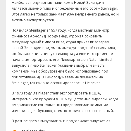
Наиболее популярным напитком в Новой Зеландии
является именно пиво и определенный его сорт – Steinlager.
Этот лагер не только занимает 90% внутреннего рынка, но и
активно экспортируется.
Появился Steinlager в 1957 году, когда местный министр
финансов Арнольд Нордмейер, угрожая сократить
международный импорт пива, отдал приказ пивоварам
Новой Зеландии придумать «международный» стиль пива,
чтобы заполнить нишу от импорта да еще и со временем
начать импортировать его. Пивоварня Lion Natan Limited
выпустила пиво Steinecker (название выбрали в честь
компании, чье оборудование было использовано при
приготовлении). В 1962 году название поменяли на
Steinlager, так как оно ассоциировалось с Heineken.
В 1973 году Steinlager стали экспортировать в США,
интересно, что продажи в США существенно выросли, когда
американские консультанты предположили компании
изменить цвет бутылок, с темно-коричневого на зеленый.
В разное время выпускались и продолжают выпускаться: