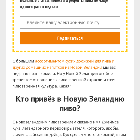
полезные статьи, новости и рецепты пива не чаще
одного раза в неделю
Подписаться
С большим
ассортиментом сухих дрожжей для пива и
других домашних напитков из Новой Зеландии
мы вас
недавно познакомили. Но у Новой Зеландии особое
трепетное отношение к пивоваренной отрасли и своя
пивоваренная культура. Какая?
Кто привёз в Новую Зеландию
пиво?
С новозеландским пивоварением связано имя Джеймса
Кука, легендарного первооткрывателя, которого, якобы,
съели гавайские индейцы. Кук сделал много открытий, в том