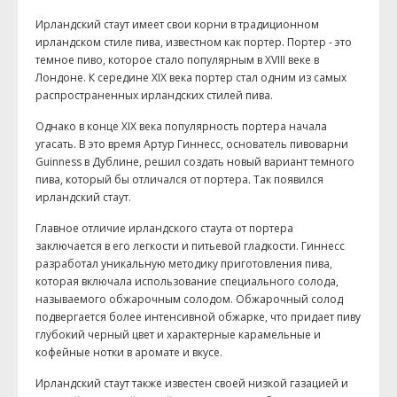
Ирландский стаут имеет свои корни в традиционном
ирландском стиле пива, известном как портер. Портер - это
темное пиво, которое стало популярным в XVIII веке в
Лондоне. К середине XIX века портер стал одним из самых
распространенных ирландских стилей пива.
Однако в конце XIX века популярность портера начала
угасать. В это время Артур Гиннесс, основатель пивоварни
Guinness в Дублине, решил создать новый вариант темного
пива, который бы отличался от портера. Так появился
ирландский стаут.
Главное отличие ирландского стаута от портера
заключается в его легкости и питьевой гладкости. Гиннесс
разработал уникальную методику приготовления пива,
которая включала использование специального солода,
называемого обжарочным солодом. Обжарочный солод
подвергается более интенсивной обжарке, что придает пиву
глубокий черный цвет и характерные карамельные и
кофейные нотки в аромате и вкусе.
Ирландский стаут также известен своей низкой газацией и