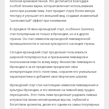
плотной кремовой пеной. Это достигается благодаря
особой технике варки, которая включает использование
азота при разливе пива. Азот придает стауту более мягкую
текстуру и улучшает его внешний вид, создавая знаменитый
"шелковистый" эффект при наливании.
В середине XX века ирландский стаут, особенно Guinness,
стал популярным не только в Ирландии, но и в других
странах. Он стал символом ирландской пивоваренной
промышленности и частью культурного наследия страны.
Сегодня ирландский стаут продолжает пользоваться
широкой популярностью и признанием пивоваров и
поклонников пива по всему миру. Множество пивоварен в
Ирландии и за ее пределами предлагают свои
интерпретации этого стиля пива, сохраняя его уникальные
характеристики и добавляя свои творческие штрихи.
Ирландский стаут стал настоящим символом пивоварения и
культуры Ирландии, и его влияние на пивной мир трудно
переоценить. Этот стиль пива продолжает радовать пивных
энтузиастов своим неповторимым вкусом, глубиной и
богатством ароматов, делая его одним из самых популярных