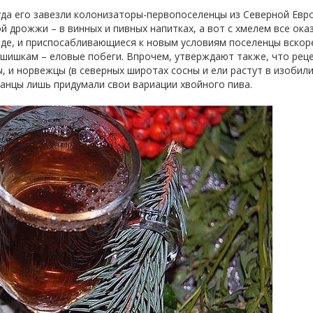
уда его завезли колонизаторы-первопоселенцы из Северной Евр
й дрожжи – в винных и пивных напитках, а вот с хмелем все ока
езде, и приспосабливающиеся к новым условиям поселенцы вскор
 шишкам – еловые побеги. Впрочем, утверждают также, что рец
, и норвежцы (в северных широтах сосны и ели растут в изобили
канцы лишь придумали свои вариации хвойного пива.