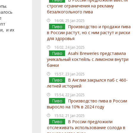
строгие ограничения на рекламу
опы.
безалкогольного пива
залось
е
16:08, 25 Jan 2025
епт
Пиво
Производство и продажи пива
и, и их
в России растут, но с ним растут и риски
для здоровья
16:02, 24 Jan 2025
Пиво
Asahi Breweries представила
уникальный коктейль с лимоном внутри
банки
15:57, 23 Jan 2025
Пиво
В Англии закрылся паб с 460-
летней историей
15:54, 22 Jan 2025
Пиво
Производство пива в России
выросло на 10% в 2024 году
15:52, 21 Jan 2025
Пиво
В России предложили
отслеживать использование солода в