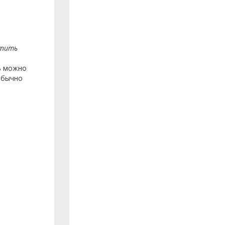
упить
ь можно
 обычно