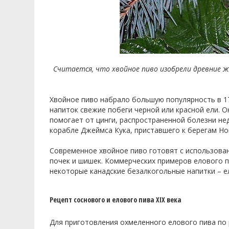
Считается, что хвойное пиво изобрели древние 
Хвойное пиво набрало большую популярность в 17
напиток свежие побеги черной или красной ели. О
помогает от цинги, распространенной болезни н
корабле Джеймса Кука, приставшего к берегам Но
Современное хвойное пиво готовят с использован
почек и шишек. Коммерческих примеров елового п
некоторые канадские безалкогольные напитки – ел
Рецепт соснового и елового пива XIX века
Для приготовления охмеленного елового пива по р