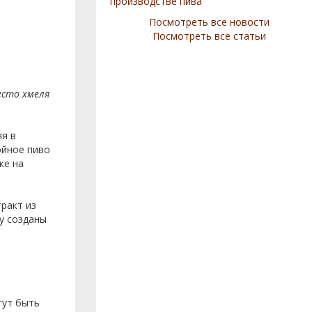
производстве пива
Посмотреть все новости
Посмотреть все статьи
есто хмеля
яя в
ойное пиво
же на
ракт из
у созданы
гут быть