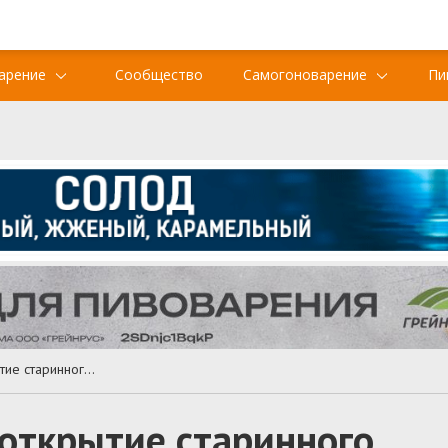
арение
Сообщество
Самогоноварение
Пи
Хвойное пиво: новое открытие старинного европейского рецепта
 открытие старинного