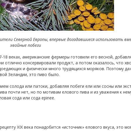
жители Северной Европы, впервые догадавшиеся использовать вм
хвойные побеги
-18 веках, американские фермеры готовили его весной, добавл
ни отлично консервировали продукт, а потом оказалось, что хв
едоедающих и физически много трудящихся моряков. Поэтому да
вой Зеландии, это пиво было.
ием солода или патоки, добавляя побеги ели или сосны или экст
ива почти нет, но по мотивам елового пива и из уважения к нем
овая сода или сода epinee.
ецепту XIX века понадобится «источник» елового вкуса, это мо