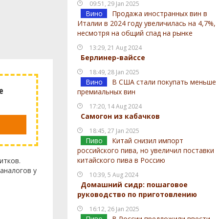
09:51, 29 Jan 2025
Вино
Продажа иностранных вин в
Италии в 2024 году увеличилась на 4,7%,
несмотря на общий спад на рынке
13:29, 21 Aug 2024
Берлинер-вайссе
18:49, 28 Jan 2025
Вино
В США стали покупать меньше
е
премиальных вин
17:20, 14 Aug 2024
Самогон из кабачков
18:45, 27 Jan 2025
Пиво
Китай снизил импорт
российского пива, но увеличил поставки
китайского пива в Россию
итков.
аналогов у
10:39, 5 Aug 2024
Домашний сидр: пошаговое
руководство по приготовлению
16:12, 26 Jan 2025
Пиво
В России предложили ввести