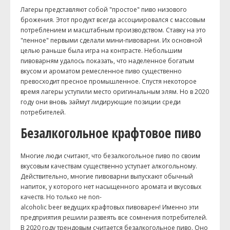
Лагеры представляют собой "простое" пиво низового
брожения. Этот продукт всегда ассоциировался с массовым
потреблением и масштабным производством. Ставку на это
"пенное" первыми сделали мини-пивоварни. Их основной
целью раньше была игра на контрасте. Небольшим
пивоварням удалось показать, что наделенное богатым
вкусом и ароматом ремесленное пиво существенно
превосходит пресное промышленное. Спустя некоторое
время лагеры уступили место оригинальным элям. Но в 2020
году они вновь займут лидирующие позиции среди
потребителей.
Безалкогольное крафтовое пиво
Многие люди считают, что безалкогольное пиво по своим
вкусовым качествам существенно уступает алкогольному.
Действительно, многие пивоварни выпускают обычный
напиток, у которого нет насыщенного аромата и вкусовых
качеств. Но только не non-
alcoholic beer ведущих крафтовых пивоварен! Именно эти
предприятия решили развеять все сомнения потребителей.
В 2020 году трендовым считается безалкогольное пиво. Оно