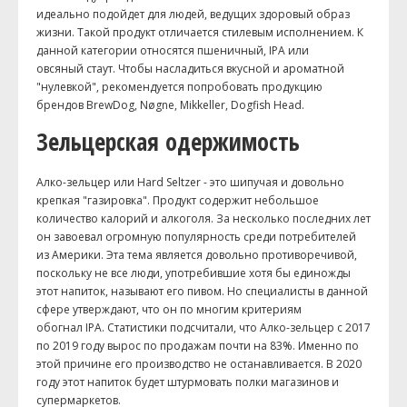
идеально подойдет для людей, ведущих здоровый образ
жизни. Такой продукт отличается стилевым исполнением. К
данной категории относятся пшеничный, IPA или
овсяный стаут. Чтобы насладиться вкусной и ароматной
"нулевкой", рекомендуется попробовать продукцию
брендов BrewDog, Nøgne, Mikkeller, Dogfish Head.
Зельцерская одержимость
Алко-зельцер или Hard Seltzer - это шипучая и довольно
крепкая "газировка". Продукт содержит небольшое
количество калорий и алкоголя. За несколько последних лет
он завоевал огромную популярность среди потребителей
из Америки. Эта тема является довольно противоречивой,
поскольку не все люди, употребившие хотя бы единожды
этот напиток, называют его пивом. Но специалисты в данной
сфере утверждают, что он по многим критериям
обогнал IPA. Статистики подсчитали, что Алко-зельцер с 2017
по 2019 году вырос по продажам почти на 83%. Именно по
этой причине его производство не останавливается. В 2020
году этот напиток будет штурмовать полки магазинов и
супермаркетов.