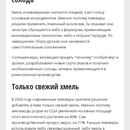
Хмель в пивоварении считается специей, а вот солод -
основным ингредиентом. Именно поэтому пивовары
решили применить ячменный эксклюзив. За злаками они
зачастую обращаются либо к фермерам, применяющим
инновационные технологии, либо к тетушке Гертруде. По
завершению сбора урожая они занимаются
самостоятельным соложением.
Селекционеры, желающие придать "пенному" особый вкус и
аромат, разрабатывают новые сорта злаков и получают
необыкновенные солоды, активно применяющиеся в
ремесленном производстве.
Только свежий хмель
В 2020 году современные пивовары приняли решение
добавлять в пиво только свежий хмель. Именно поэтому
хмелеводы родом из США увеличили посевные площади
этого многолетнего растения на 80%. Сам
производственный процесс вырос на 77%. Раньше пивовары
использовали либо свежевысушенный, либо хмель в