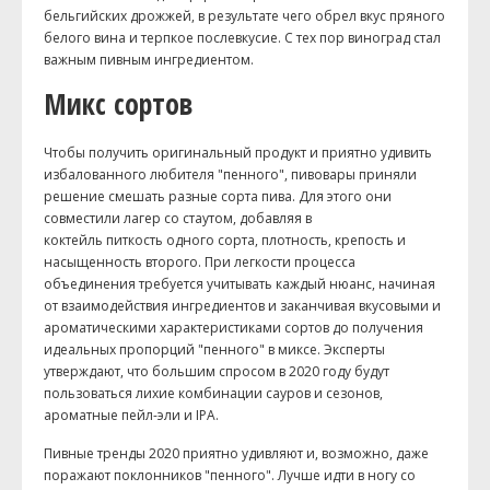
бельгийских дрожжей, в результате чего обрел вкус пряного
белого вина и терпкое послевкусие. С тех пор виноград стал
важным пивным ингредиентом.
Микс сортов
Чтобы получить оригинальный продукт и приятно удивить
избалованного любителя "пенного", пивовары приняли
решение смешать разные сорта пива. Для этого они
совместили лагер со стаутом, добавляя в
коктейль питкость одного сорта, плотность, крепость и
насыщенность второго. При легкости процесса
объединения требуется учитывать каждый нюанс, начиная
от взаимодействия ингредиентов и заканчивая вкусовыми и
ароматическими характеристиками сортов до получения
идеальных пропорций "пенного" в миксе. Эксперты
утверждают, что большим спросом в 2020 году будут
пользоваться лихие комбинации сауров и сезонов,
ароматные пейл-эли и IPA.
Пивные тренды 2020 приятно удивляют и, возможно, даже
поражают поклонников "пенного". Лучше идти в ногу со