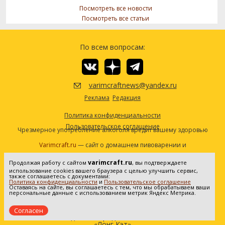
Посмотреть все новости
Посмотреть все статьи
По всем вопросам:
varimcraftnews@yandex.ru
Реклама
Редакция
Политика конфиденциальности
Пользовательское соглашение
Чрезмерное употребление алкоголя вредит вашему здоровью
Varimcraft.ru
— сайт о домашнем пивоварении и
самогоноварении.
varimcraft.ru
Продолжая работу с сайтом
, вы подтверждаете
Сетевое издание «Варимкрафт». Зарегистрировано в
использование cookies вашего браузера с целью улучшить сервис,
Федеральной службе по надзору в сфере связи, информационных
также соглашаетесь с документами:
Политика конфиденциальности
и
Пользовательское соглашение
технологий и массовых коммуникаций (Роскомнадзор). Реестровая
Оставаясь на сайте, вы соглашаетесь с тем, что мы обрабатываем ваши
персональные данные с использованием метрик Яндекс Метрика.
запись ЭЛ No ФС77-80936 от 25.05.2021. Все права защищены. 16+
Согласен
Создание и продвижение сайта
«Лонг Кэт»