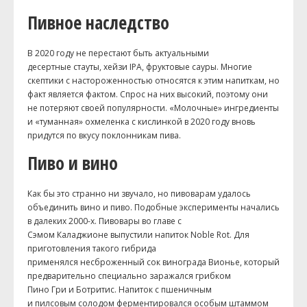
Пивное наследство
В 2020 году не перестают быть актуальными
десертные стауты, хейзи IPA, фруктовые сауры. Многие
скептики с настороженностью относятся к этим напиткам, но
факт является фактом. Спрос на них высокий, поэтому они
не потеряют своей популярности. «Молочные» ингредиенты
и «туманная» охмеленка с кислинкой в 2020 году вновь
придутся по вкусу поклонникам пива.
Пиво и вино
Как бы это странно ни звучало, но пивоварам удалось
объединить вино и пиво. Подобные эксперименты начались
в далеких 2000-х. Пивовары во главе с
Сэмом Каладжионе выпустили напиток Noble Rot. Для
приготовления такого гибрида
применялся несброженный сок винограда Вионье, который
предварительно специально заражался грибком
Пино Гри и Ботритис. Напиток с пшеничным
и пилсовым солодом ферментировался особым штаммом