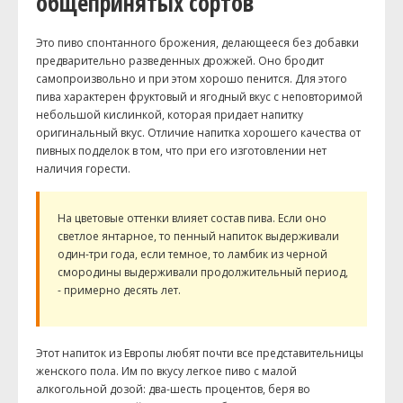
общепринятых сортов
Это пиво спонтанного брожения, делающееся без добавки
предварительно разведенных дрожжей. Оно бродит
самопроизвольно и при этом хорошо пенится. Для этого
пива характерен фруктовый и ягодный вкус с неповторимой
небольшой кислинкой, которая придает напитку
оригинальный вкус. Отличие напитка хорошего качества от
пивных подделок в том, что при его изготовлении нет
наличия горести.
На цветовые оттенки влияет состав пива. Если оно
светлое янтарное, то пенный напиток выдерживали
один-три года, если темное, то ламбик из черной
смородины выдерживали продолжительный период,
- примерно десять лет.
Этот напиток из Европы любят почти все представительницы
женского пола. Им по вкусу легкое пиво с малой
алкогольной дозой: два-шесть процентов, беря во