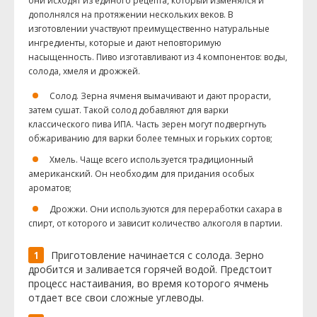
они исходят из единого рецепта, который изменялся и
дополнялся на протяжении нескольких веков. В
изготовлении участвуют преимущественно натуральные
ингредиенты, которые и дают неповторимую
насыщенность. Пиво изготавливают из 4 компонентов: воды,
солода, хмеля и дрожжей.
Солод. Зерна ячменя вымачивают и дают прорасти,
затем сушат. Такой солод добавляют для варки
классического пива
ИПА
. Часть зерен могут подвергнуть
обжариванию для варки более темных и горьких сортов;
Хмель. Чаще всего используется традиционный
американский. Он необходим для придания особых
ароматов;
Дрожжи. Они используются для переработки сахара в
спирт, от которого и зависит количество алкоголя в партии.
Приготовление начинается с солода. Зерно
дробится и заливается горячей водой. Предстоит
процесс настаивания, во время которого ячмень
отдает все свои сложные углеводы.