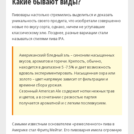
Какие бывают виды?
Пивовары настолько стремились выделиться и доказать
уникальность своего продукта, что изобретали совершенно
новые по вкусу сорта, однако, ничем не уступавшие
классическому элю. Позднее, разные вариации стали
называться стилями пива
IPA
.
Американский бледный эль – синоним насыщенных
вкусов, ароматов и горечи. Крепость, обычно,
находится в диапазоне 5 -7.5% и дает возможность
вдоволь экспериментировать. Насыщенная охра или
золото – цвет напрямую зависит от фильтрации и
времени сбора урожая.
Сезонный
American
Ale
содержит нотки нежных трав
и цветов, а в сочетании с резкостью партия
получается ароматной и с легким послевкусием.
Самыми известным основателем «ремесленного» пива в
Америке стал
Фритц
Мейтаг
. Его пивоварня имела огромную