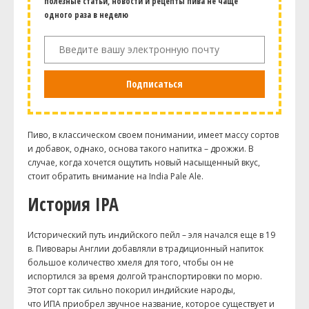
полезные статьи, новости и рецепты пива не чаще
одного раза в неделю
Подписаться
Пиво, в классическом своем понимании, имеет массу сортов
и добавок, однако, основа такого напитка – дрожжи. В
случае, когда хочется ощутить новый насыщенный вкус,
стоит обратить внимание на
India
Pale
Ale
.
История IPA
Исторический путь индийского
пейл
– эля начался еще в 19
в. Пивовары Англии добавляли в традиционный напиток
большое количество хмеля для того, чтобы он не
испортился за время долгой транспортировки по морю.
Этот сорт так сильно покорил индийские народы,
что
ИПА
приобрел звучное название, которое существует и