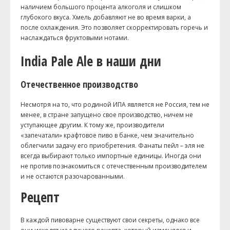
наличием большого процента алкоголя и слишком
глубокого вкуса. Хмель добавляют не во время варки, а
после охлаждения. Это позволяет скорректировать горечь и
наслаждаться фруктовыми нотами.
India
Pale
Ale
в наши дни
Отечественное производство
Несмотря на то, что родиной
ИПА
является не Россия, тем не
менее, в стране запущено свое производство, ничем не
уступающее другим. К тому же, производители
«запечатали»
крафтовое
пиво в банке, чем значительно
облегчили задачу его приобретения. Фанаты
пейл
– эля не
всегда выбирают только импортные единицы. Иногда они
не против познакомиться с отечественным производителем
и не остаются разочарованными.
Рецепт
В каждой пивоварне существуют свои секреты, однако все