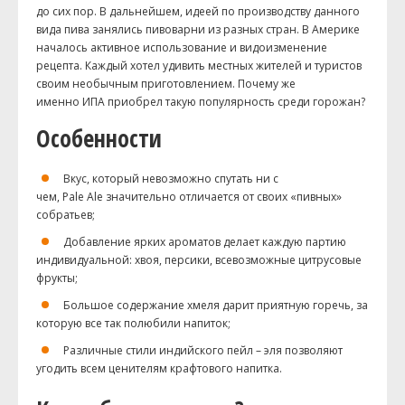
до сих пор. В дальнейшем, идеей по производству данного
вида пива занялись пивоварни из разных стран. В Америке
началось активное использование и видоизменение
рецепта. Каждый хотел удивить местных жителей и туристов
своим необычным приготовлением. Почему же
именно
ИПА
приобрел такую популярность среди горожан?
Особенности
Вкус, который невозможно спутать ни с
чем,
Pale
Ale
значительно отличается от своих «пивных»
собратьев;
Добавление ярких ароматов делает каждую партию
индивидуальной: хвоя, персики, всевозможные цитрусовые
фрукты;
Большое содержание хмеля дарит приятную горечь, за
которую все так полюбили напиток;
Различные стили индийского
пейл
– эля позволяют
угодить всем ценителям
крафтового
напитка.