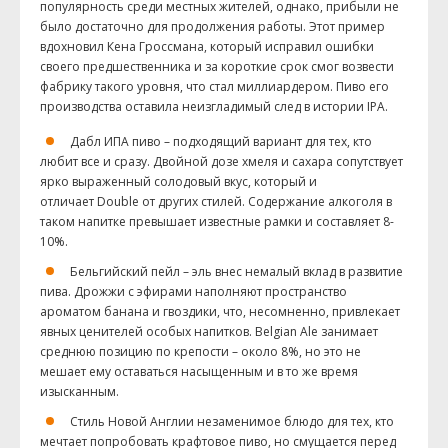
популярность среди местных жителей, однако, прибыли не
было достаточно для продолжения работы. Этот пример
вдохновил
Кена
Гроссмана
, который исправил ошибки
своего предшественника и за короткие срок смог возвести
фабрику такого уровня, что стал миллиардером. Пиво его
производства оставила неизгладимый след в истории
IPA
.
Дабл
ИПА
пиво – подходящий вариант для тех, кто
любит все и сразу. Двойной дозе хмеля и сахара сопутствует
ярко выраженный солодовый вкус, который и
отличает
Double
от других стилей. Содержание алкоголя в
таком напитке превышает известные рамки и составляет 8-
10%.
Бельгийский
пейл
– эль внес немалый вклад в развитие
пива. Дрожжи с эфирами наполняют пространство
ароматом банана и гвоздики, что, несомненно, привлекает
явных ценителей особых напитков.
Belgian
Ale
занимает
среднюю позицию по крепости – около 8%, но это не
мешает ему оставаться насыщенным и в то же время
изысканным.
Стиль Новой Англии незаменимое блюдо для тех, кто
мечтает попробовать
крафтовое
пиво, но смущается перед