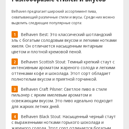
Belhaven предлагает широкий ассортимент пива,
охватывающий различные стили и вкусы. Среди них можно
выделить следующие популярные сорта:
Belhaven Best: Это классический шотландский
эль с богатым солодовым вкусом и легкими нотками
хмеля. Он отличается насыщенным янтарным
цветом и плотной кремовой пеной.
Belhaven Scottish Stout: Темный крепкий стаут с
интенсивным ароматом жареного солода и легкими
оттенками кофе и шоколада. Этот сорт обладает
полнотелым вкусом и приятной горчинкой.
Belhaven Craft Pilsner: Светлое пиво в стиле
пильзнер с ярким хмелевым ароматом и
освежающим вкусом. Это пиво идеально подходит
для жарких летних дней.
Belhaven Black Stout: Насыщенный черный стаут
с выраженными нотками горького шоколада и
жареного солода. Этот сорт отличается богатым