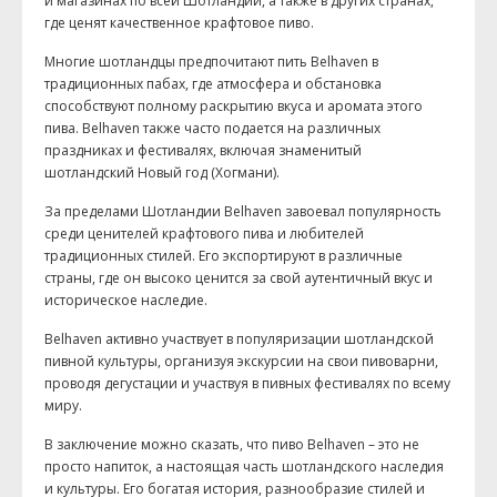
и магазинах по всей Шотландии, а также в других странах,
где ценят качественное крафтовое пиво.
Многие шотландцы предпочитают пить Belhaven в
традиционных пабах, где атмосфера и обстановка
способствуют полному раскрытию вкуса и аромата этого
пива. Belhaven также часто подается на различных
праздниках и фестивалях, включая знаменитый
шотландский Новый год (Хогмани).
За пределами Шотландии Belhaven завоевал популярность
среди ценителей крафтового пива и любителей
традиционных стилей. Его экспортируют в различные
страны, где он высоко ценится за свой аутентичный вкус и
историческое наследие.
Belhaven активно участвует в популяризации шотландской
пивной культуры, организуя экскурсии на свои пивоварни,
проводя дегустации и участвуя в пивных фестивалях по всему
миру.
В заключение можно сказать, что пиво Belhaven – это не
просто напиток, а настоящая часть шотландского наследия
и культуры. Его богатая история, разнообразие стилей и