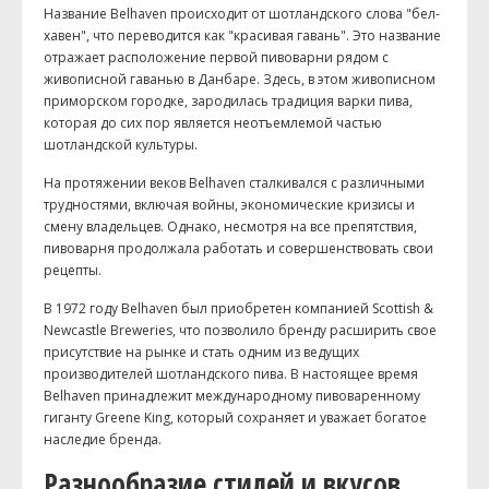
Название Belhaven происходит от шотландского слова "бел-
хавен", что переводится как "красивая гавань". Это название
отражает расположение первой пивоварни рядом с
живописной гаванью в Данбаре. Здесь, в этом живописном
приморском городке, зародилась традиция варки пива,
которая до сих пор является неотъемлемой частью
шотландской культуры.
На протяжении веков Belhaven сталкивался с различными
трудностями, включая войны, экономические кризисы и
смену владельцев. Однако, несмотря на все препятствия,
пивоварня продолжала работать и совершенствовать свои
рецепты.
В 1972 году Belhaven был приобретен компанией Scottish &
Newcastle Breweries, что позволило бренду расширить свое
присутствие на рынке и стать одним из ведущих
производителей шотландского пива. В настоящее время
Belhaven принадлежит международному пивоваренному
гиганту Greene King, который сохраняет и уважает богатое
наследие бренда.
Разнообразие стилей и вкусов