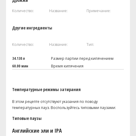
Дрожжи
Количество:
Название:
Примечание:
Другие ингредиенты
Количество:
Название:
Тип:
34.130 л
Размер партии перед кипячением
60.00 мин
Время кипячения
Температурные режимы затирания
В этом рецепте отсутствуют указания по поводу
температурных пауз. Воспользуйтесь типовыми паузами:
Типовые паузы
Английские эли и IPA