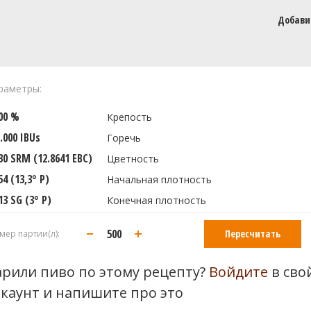
Добави
раметры:
300 %
Крепость
.000 IBUs
Горечь
30 SRM (12.8641 EBC)
Цветность
54 (13,3° P)
Начальная плотность
13 SG (3° P)
Конечная плотность
Пересчитать
мер партии(л):
арили пиво по этому рецепту?
Войдите
в сво
ккаунт и напишите про это