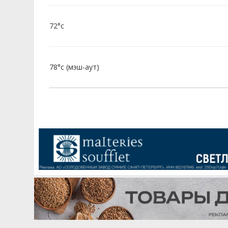
72°c
78°c (мэш-аут)