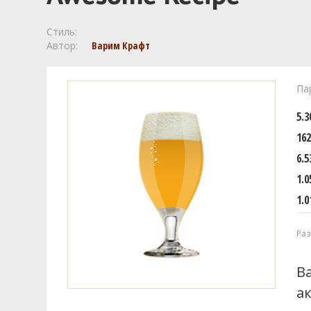
Стиль:
Автор:
Варим Крафт
Па
5.
162
6.5
1.0
1.0
Раз
В
а