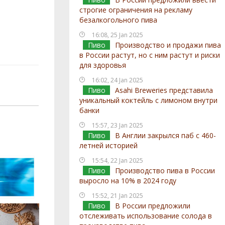
строгие ограничения на рекламу
безалкогольного пива
16:08, 25 Jan 2025
Пиво
Производство и продажи пива
в России растут, но с ним растут и риски
для здоровья
16:02, 24 Jan 2025
Пиво
Asahi Breweries представила
уникальный коктейль с лимоном внутри
банки
15:57, 23 Jan 2025
Пиво
В Англии закрылся паб с 460-
летней историей
15:54, 22 Jan 2025
Пиво
Производство пива в России
выросло на 10% в 2024 году
15:52, 21 Jan 2025
Пиво
В России предложили
отслеживать использование солода в