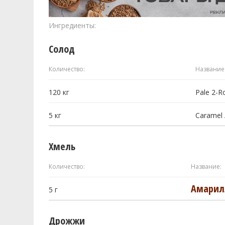
Ингредиенты:
Солод
Количество:
Название
120
кг
Pale 2-R
5
кг
Caramel 
Хмель
Количество:
Название:
Амарилл
5
г
Дрожжи