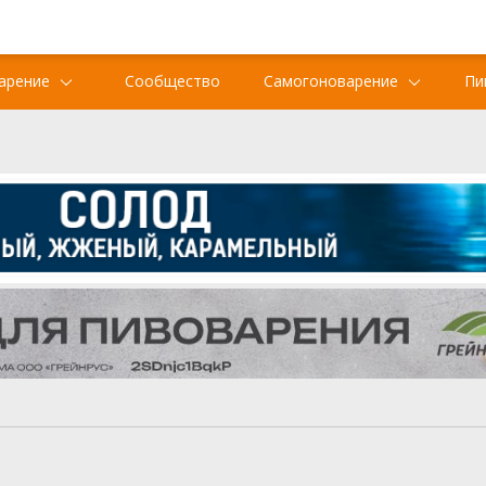
арение
Сообщество
Самогоноварение
Пи