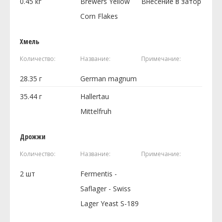
0.45
кг
Brewers Yellow
Внесение в затор
Corn Flakes
Хмель
Количество:
Название:
Примечание:
28.35
г
German magnum
35.44
г
Hallertau
Mittelfruh
Дрожжи
Количество:
Название:
Примечание:
2
шт
Fermentis -
Saflager - Swiss
Lager Yeast S-189