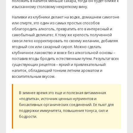
положить в напиток меньше сахара, тогда он будет ближе к
изысканному столовому некрепкому вину.
Наливки из клубники делают на водке, домашнем самогоне
или спирте, это один из самых простых способов
облагородить алкоголь, превратить его в интересный и
самобытный деликатес. К тому же крепость полученной
смеси легко корректировать по своему желанию, добавляя
ягодный сок или сахарный сироп. Можно сделать
клубничное лакомство и вовсе без алкогольной основы –
поставив ягоды бродить естественным путем. Результат всех
существующих рецептов – яркий и привлекательный
напиток, обладающий тонким летним ароматом и
восхитительным вкусом.
В зимнее время это еще и полезная витаминная
«подпитка», источник ценных нутриентов и
биоактивных органических соединений. Ее пьют для
поддержки иммунитета, повышения тонуса, сил и
бодрости.