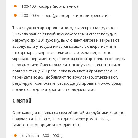
100-400 г сахара (по желанию);
500-600 мл воды (для корректировки крепости).
Также нужна жаропрочная посуда и исправная духовка.
Сначала заливают клубнику алкоголем и ставят посуду в
нагретую до 120° духовку, выключают нагрев и закрывают
дверцу. Если у посуды имеется крышка с отверстием для
отвода пара, накрывают емкость ею, если нет, плотно
укрывают пергаментом, перевязывают и прокалывают сверху
пару дырочек. Смесь томится в шкафу час, затем этот цикл
повторяют еще 2-3 раза, пока весь цвет и аромат ягод не
перейдет в водку. Добавляют по вкусу сахар, отцеживают,
регулируют крепость и готово. Дегустировать можно сразу
после охлаждения, хранить в холодильнике.
С мятой
Освежающая наливка со свежей мятой из клубники хорошо
получается на водке, но сгодится также ром, коньяк,
самогон. Пропорции ингредиентов:
клубника – 800-1000 г;