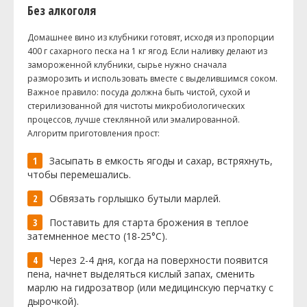
Без алкоголя
Домашнее вино из клубники готовят, исходя из пропорции
400 г сахарного песка на 1 кг ягод. Если наливку делают из
замороженной клубники, сырье нужно сначала
разморозить и использовать вместе с выделившимся соком.
Важное правило: посуда должна быть чистой, сухой и
стерилизованной для чистоты микробиологических
процессов, лучше стеклянной или эмалированной.
Алгоритм приготовления прост:
Засыпать в емкость ягоды и сахар, встряхнуть,
чтобы перемешались.
Обвязать горлышко бутыли марлей.
Поставить для старта брожения в теплое
затемненное место (18-25°C).
Через 2-4 дня, когда на поверхности появится
пена, начнет выделяться кислый запах, сменить
марлю на гидрозатвор (или медицинскую перчатку с
дырочкой).