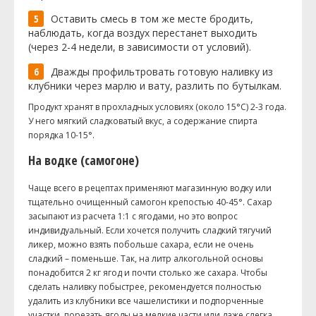
Оставить смесь в том же месте бродить,
наблюдать, когда воздух перестанет выходить
(через 2-4 недели, в зависимости от условий).
Дважды профильтровать готовую наливку из
клубники через марлю и вату, разлить по бутылкам.
Продукт хранят в прохладных условиях (около 15°C) 2-3 года.
У него мягкий сладковатый вкус, а содержание спирта
порядка 10-15°.
На водке (самогоне)
Чаще всего в рецептах применяют магазинную водку или
тщательно очищенный самогон крепостью 40-45°. Сахар
засыпают из расчета 1:1 с ягодами, но это вопрос
индивидуальный. Если хочется получить сладкий тягучий
ликер, можно взять побольше сахара, если не очень
сладкий – поменьше. Так, на литр алкогольной основы
понадобится 2 кг ягод и почти столько же сахара. Чтобы
сделать наливку побыстрее, рекомендуется полностью
удалить из клубники все чашелистики и подпорченные
участки, порезать ягоды на мелкие части или даже слегка