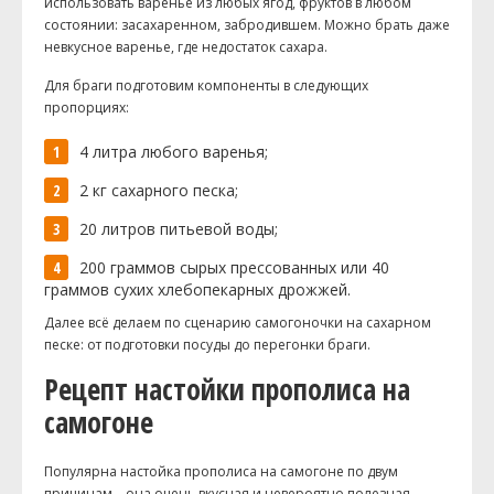
использовать варенье из любых ягод, фруктов в любом
состоянии: засахаренном, забродившем. Можно брать даже
невкусное варенье, где недостаток сахара.
Для браги подготовим компоненты в следующих
пропорциях:
4 литра любого варенья;
2 кг сахарного песка;
20 литров питьевой воды;
200 граммов сырых прессованных или 40
граммов сухих хлебопекарных дрожжей.
Далее всё делаем по сценарию
самогоночки
на сахарном
песке: от подготовки посуды до перегонки браги.
Рецепт настойки прополиса на
самогоне
Популярна настойка прополиса на самогоне по двум
причинам – она очень вкусная и невероятно полезная.