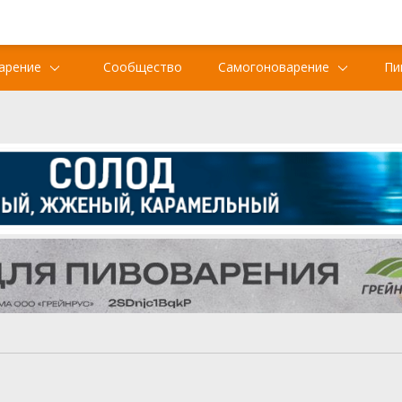
арение
Сообщество
Самогоноварение
Пи