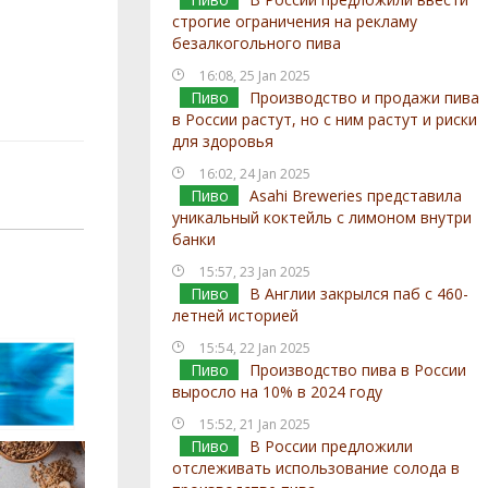
строгие ограничения на рекламу
безалкогольного пива
16:08, 25 Jan 2025
Пиво
Производство и продажи пива
в России растут, но с ним растут и риски
для здоровья
16:02, 24 Jan 2025
Пиво
Asahi Breweries представила
уникальный коктейль с лимоном внутри
банки
15:57, 23 Jan 2025
Пиво
В Англии закрылся паб с 460-
летней историей
15:54, 22 Jan 2025
Пиво
Производство пива в России
выросло на 10% в 2024 году
15:52, 21 Jan 2025
Пиво
В России предложили
отслеживать использование солода в