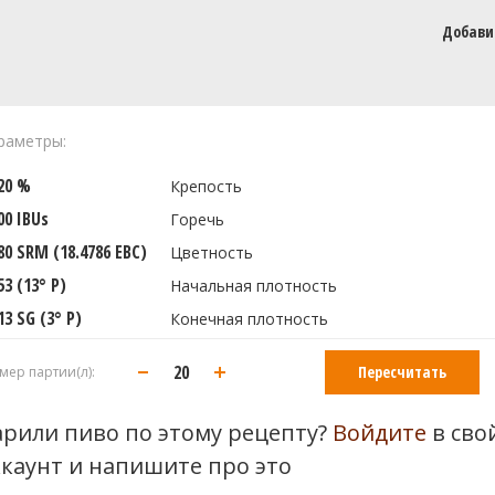
Добави
раметры:
220 %
Крепость
00 IBUs
Горечь
80 SRM (18.4786 EBC)
Цветность
53 (13° P)
Начальная плотность
13 SG (3° P)
Конечная плотность
Пересчитать
мер партии(л):
арили пиво по этому рецепту?
Войдите
в сво
ккаунт и напишите про это