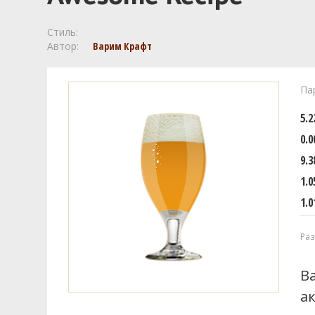
Стиль:
Автор:
Варим Крафт
Па
5.
0.0
9.3
1.0
1.0
Раз
В
а