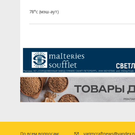
78°c (мэш-аут)
По всем вопросам:
varimcraftnews@yandex.r